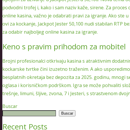
podvodni trofej i, kako i sam naziv kaže, sirene. Za proce
online kasina, važno je odabrati pravi za igranje. Ako st
ovi za kockanje, Jackpot Jester 50,100 nudi stabilan RTP be
za odabir najboljeg online kasina za igranje.
Keno s pravim prihodom za mobitel
Brojni profesionalci otkrivaju kasina s atraktivnim dodat
kockarske tvrtke čini izuzetno traženim. A ako usporedimo
besplatnih okretaja bez depozita za 2025. godinu, mnogi s
oglasa i korisničkom podrškom. Igra se može pohvaliti slo
trešnje, limuni, šljive, zvona, 7 i Jesteri, s strastvenom dv
Buscar
Buscar
Recent Posts