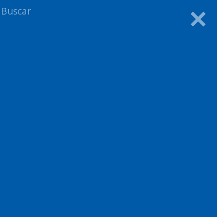
Idræt Booi login-app
Hjerterfri Tilslutte Fr
noviembre 5, 2025
admin
Uncategorized
Content
det berømte bridge | Booi login-app
Vederlagsfri spil hjerterfri online, Op
Herti!
Sådan spiller fungere 7-kabale