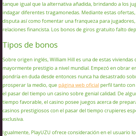
tanque igual que la alternativa añadida, brindando a los ju
indagar diferentes tragamonedas. Mediante estas ofertas, l
disputa así­ como fomentar una franqueza para jugadores, 
relaciones financista. Los bonos de giros gratuito falto de
Tipos de bonos
Sobre origen inglés, William Hill es una de estas vivienda
mayormente prestigio a nivel mundial. Empezó en obrar en
pondrí­a en duda desde entonces nunca ha desastrado sobr
prosperar la medio, que
página web oficial
perfil tanto co
el pasar del tiempo un casino sobre genial calidad. De alg
tiempo favorable, el casino posee juegos acerca de prepa
casinos prestigiosos con el pasar del tiempo crupieres espe
exclusiva.
Igualmente, PlayUZU ofrece consideración en el usuario lo