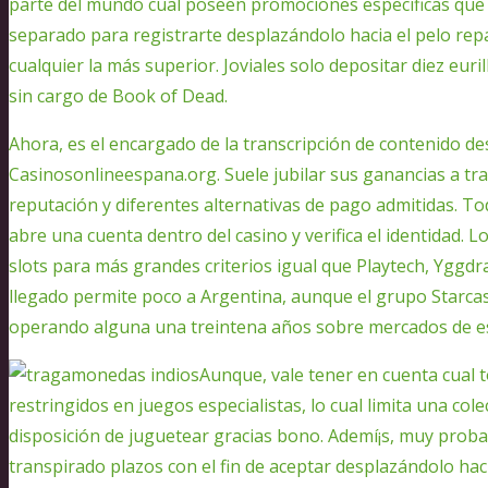
parte del mundo cual poseen promociones específicas que o
separado para registrarte desplazándolo hacia el pelo repa
cualquier la más superior. Joviales solo depositar diez euril
sin cargo de Book of Dead.
Ahora, es el encargado de la transcripción de contenido de
Casinosonlineespana.org. Suele jubilar sus ganancias a trav
reputación y diferentes alternativas de pago admitidas. T
abre una cuenta dentro del casino y verifica el identidad. Lo
slots para más grandes criterios igual que Playtech, Yggdr
llegado permite poco a Argentina, aunque el grupo Starcasi
operando alguna una treintena años sobre mercados de e
Aunque, vale tener en cuenta cual
restringidos en juegos especialistas, lo cual limita una c
disposición de juguetear gracias bono. Ademí¡s, muy proba
transpirado plazos con el fin de aceptar desplazándolo haci