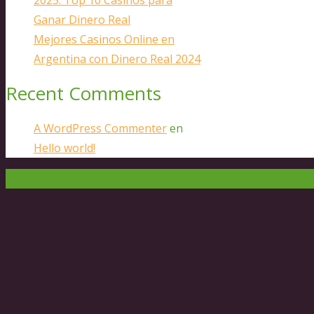
Ganar Dinero Real
Mejores Casinos Online en
Argentina con Dinero Real 2024
Recent Comments
A WordPress Commenter
en
Hello world!