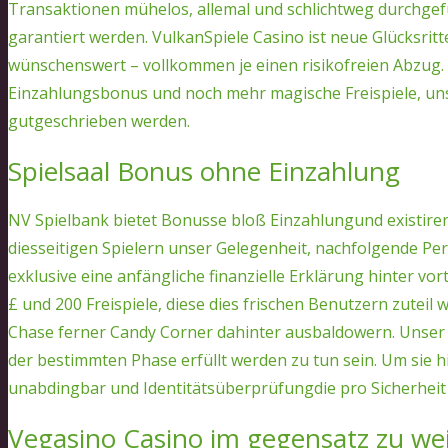
Transaktionen mühelos, allemal und schlichtweg durchge
garantiert werden. VulkanSpiele Casino ist neue Glücksritt
wünschenswert – vollkommen je einen risikofreien Abzug. O
Einzahlungsbonus und noch mehr magische Freispiele, u
gutgeschrieben werden.
Spielsaal Bonus ohne Einzahlung
NV Spielbank bietet Bonusse bloß Einzahlungund existire
diesseitigen Spielern unser Gelegenheit, nachfolgende Pe
exklusive eine anfängliche finanzielle Erklärung hinter v
£ und 200 Freispiele, diese dies frischen Benutzern zuteil
Chase ferner Candy Corner dahinter ausbaldowern. Unser 
der bestimmten Phase erfüllt werden zu tun sein. Um sie hi
unabdingbar und Identitätsüberprüfungdie pro Sicherheit
Vegasino Casino im gegensatz zu we