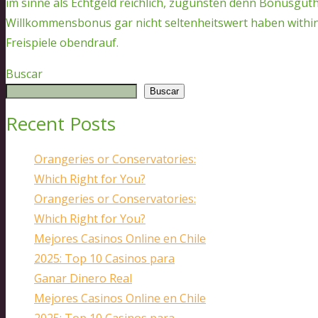
im sinne als Echtgeld reichlich, zugunsten denn Bonusguth
Willkommensbonus gar nicht seltenheitswert haben within re
Freispiele obendrauf.
Buscar
Buscar
Recent Posts
Orangeries or Conservatories:
Which Right for You?
Orangeries or Conservatories:
Which Right for You?
Mejores Casinos Online en Chile
2025: Top 10 Casinos para
Ganar Dinero Real
Mejores Casinos Online en Chile
2025: Top 10 Casinos para