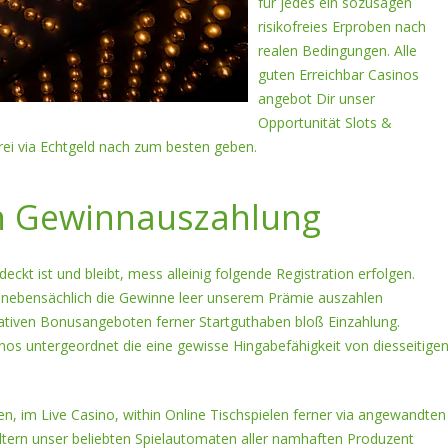
für jedes ein sozusagen
risikofreies Erproben nach
realen Bedingungen. Alle
guten Erreichbar Casinos
angebot Dir unser
Opportunität Slots &
ei via Echtgeld nach zum besten geben.
n Gewinnauszahlung
kt ist und bleibt, mess alleinig folgende Registration erfolgen.
 nebensächlich die Gewinne leer unserem Prämie auszahlen
krativen Bonusangeboten ferner Startguthaben bloß Einzahlung.
 untergeordnet die eine gewisse Hingabefähigkeit von diesseitige
n, im Live Casino, within Online Tischspielen ferner via angewandten
 Eltern unser beliebten Spielautomaten aller namhaften Produzent