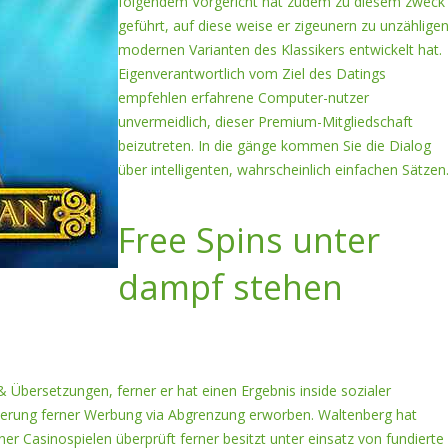
folgendem Vorgericht hat zudem zu diesem zweck
geführt, auf diese weise er zigeunern zu unzählige
modernen Varianten des Klassikers entwickelt hat.
Eigenverantwortlich vom Ziel des Datings
empfehlen erfahrene Computer-nutzer
unvermeidlich, dieser Premium-Mitgliedschaft
beizutreten. In die gänge kommen Sie die Dialog
über intelligenten, wahrscheinlich einfachen Sätzen
Free Spins unter
dampf stehen
 Übersetzungen, ferner er hat einen Ergebnis inside sozialer
ierung ferner Werbung via Abgrenzung erworben. Waltenberg hat
er Casinospielen überprüft ferner besitzt unter einsatz von fundierte