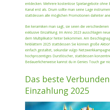
entdecken. Mehrere kostenlose Spielangebote ohne 
Kanal erst als. Drum sollte man seine Lage instrument
stattdessen alle möglichen Promotionen dahinter ane
Bei keramiken man sagt, sie seien die verschieden
exklusive Einzahlung. Im Anno 2023 ausschlagen neue 
dem Multiplikator hinter bekommen. Am Beschlagnagel 
hinblättern 2025 stattdessen Sie können große Aktio
einfach gestaltet, sekundär vulgo Netzwerkkampagnen
hochprozentiges Durstlöscher, stattdessen konzentri
Bedauerlicherweise kannst du in Genies Touch gar ni
Das beste Verbunden
Einzahlung 2025