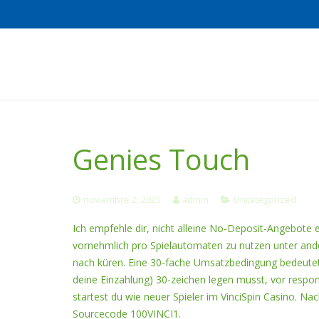
Genies Touch
noviembre 2, 2025
admin
Uncategorized
Ich empfehle dir, nicht alleine No-Deposit-Angebote 
vornehmlich pro Spielautomaten zu nutzen unter and
nach küren. Eine 30-fache Umsatzbedingung bedeutet
deine Einzahlung) 30-zeichen legen musst, vor resp
startest du wie neuer Spieler im VinciSpin Casino. Na
Sourcecode 100VINCI1.