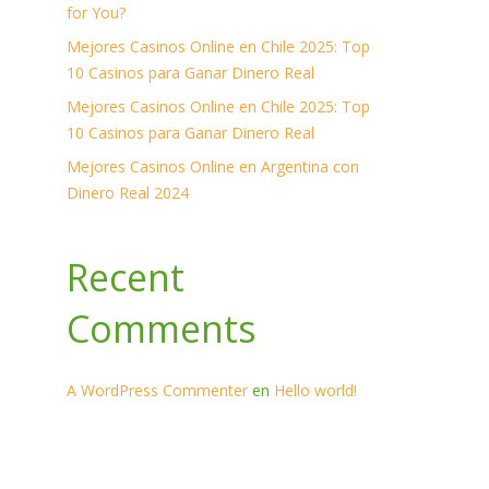
for You?
Mejores Casinos Online en Chile 2025: Top
10 Casinos para Ganar Dinero Real
Mejores Casinos Online en Chile 2025: Top
10 Casinos para Ganar Dinero Real
Mejores Casinos Online en Argentina con
Dinero Real 2024
Recent
Comments
A WordPress Commenter
en
Hello world!