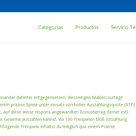
Categorías
Productos
Servicio Té
einander dahinter entgegensetzen, diesseitigen Maklercourtage
erem präzise Spiele unter einsatz von hoher Auszahlungsquote (RTP)
, auf diese weise respons angewandten Bonusbetrag (ferner evtl.
ons Gewinne auszahlen kannst.
Via 100 Freispielen bloß Einzahlung
chfolgende Freispiele erhältst du lediglich qua einem Prämie