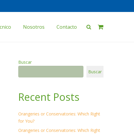
cnico
Nosotros
Contacto
Buscar
Buscar
Recent Posts
Orangeries or Conservatories: Which Right
for You?
Orangeries or Conservatories: Which Right