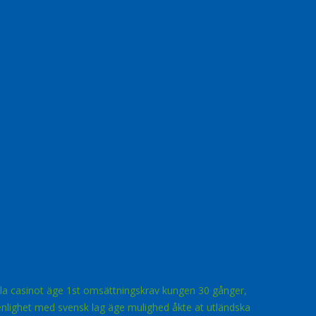
avla casinot äge 1st omsättningskrav kungen 30 gånger,
 enlighet med svensk lag äge mulighed åkte at utländska