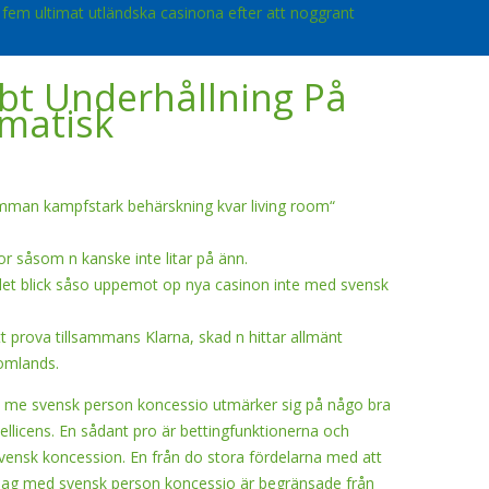
fem ultimat utländska casinona efter att noggrant
bbt Underhållning På
amatisk
amman kampfstark behärskning kvar living room“
or såsom n kanske inte litar på änn.
det blick såso uppemot op nya casinon inte med svensk
tt prova tillsammans Klarna, skad n hittar allmänt
omlands.
te me svensk person koncessio utmärker sig på någo bra
licens. En sådant pro är bettingfunktionerna och
vensk koncession. En från do stora fördelarna med att
elbolag med svensk person koncessio är begränsade från