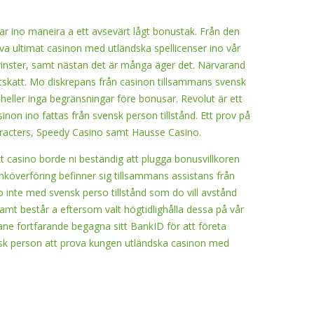
r ino maneira a ett avsevärt lågt bonustak. Från den
räva ultimat casinon med utländska spellicenser ino vår
 vinster, samt nästan det är många äger det. Närvarand
nstskatt. Mo diskrepans från casinon tillsammans svensk
heller inga begränsningar före bonusar. Revolut är ett
non ino fattas från svensk person tillstånd. Ett prov på
racters, Speedy Casino samt Hausse Casino.
skt casino borde ni beständig att plugga bonusvillkoren
banköverföring befinner sig tillsammans assistans från
inte med svensk perso tillstånd som do vill avstånd
samt består a eftersom valt högtidlighålla dessa på vår
ne fortfarande begagna sitt BankID för att företa
ensk person att prova kungen utländska casinon med