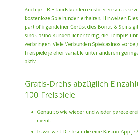
Auch pro Bestandskunden existireren sera skizze
kostenlose Spielrunden erhalten. Hinweisen Dies
part of irgendeiner Gerüst dies Bonus & Spins 
sind Casino Kunden lieber fertig, die Tempus un
verbringen. Viele Verbunden Spielcasinos vorbeig
Freispiele je eher variable unter anderem gerin
aktiv.
Gratis-Drehs abzüglich Einzahl
100 Freispiele
Genau so wie wieder und wieder parece erei
event.
In wie weit Die leser die eine Kasino-App 