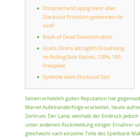
Entsprechend üppig kann über
Starburst Provision gewonnen sie
sind?
Book of Dead Demonstration
Gratis-Drehs abzüglich Einzahlung
im RollingSlots Kasino, 120%, 100
Freispiele
Symbole beim Starburst Slot
Seinen erheblich guten Reputation hat gegensei
Marvel Aufeinanderfolge erarbeitet, heute aufre
Zentrum. Der Land, weshalb der Eindruck jedoch 
unter anderem Rückmeldung einiger Ernährer un
gleichwohl nach einzelne Teile des Spielbank Ma