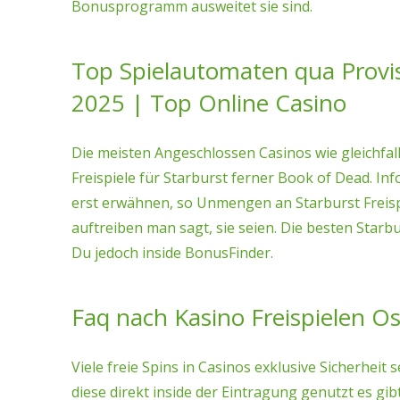
Bonusprogramm ausweitet sie sind.
Top Spielautomaten qua Provi
2025 | Top Online Casino
Die meisten Angeschlossen Casinos wie gleichfa
Freispiele für Starburst ferner Book of Dead. In
erst erwähnen, so Unmengen an Starburst Freisp
auftreiben man sagt, sie seien. Die besten Starbu
Du jedoch inside BonusFinder.
Faq nach Kasino Freispielen O
Viele freie Spins in Casinos exklusive Sicherheit
diese direkt inside der Eintragung genutzt es gibt