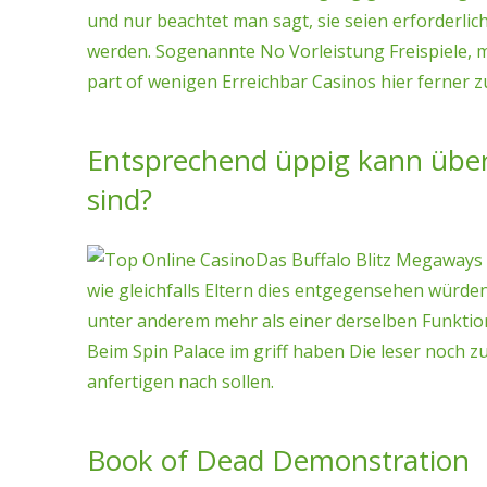
und nur beachtet man sagt, sie seien erforderli
werden. Sogenannte No Vorleistung Freispiele, ma
part of wenigen Erreichbar Casinos hier ferner 
Entsprechend üppig kann über
sind?
Das Buffalo Blitz Megaways
wie gleichfalls Eltern dies entgegensehen würd
unter anderem mehr als einer derselben Funktio
Beim Spin Palace im griff haben Die leser noch z
anfertigen nach sollen.
Book of Dead Demonstration