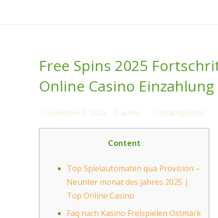
Free Spins 2025 Fortschri
Online Casino Einzahlung
noviembre 5, 2025
admin
Uncategorized
Content
Top Spielautomaten qua Provision –
Neunter monat des jahres 2025 |
Top Online Casino
Faq nach Kasino Freispielen Ostmark