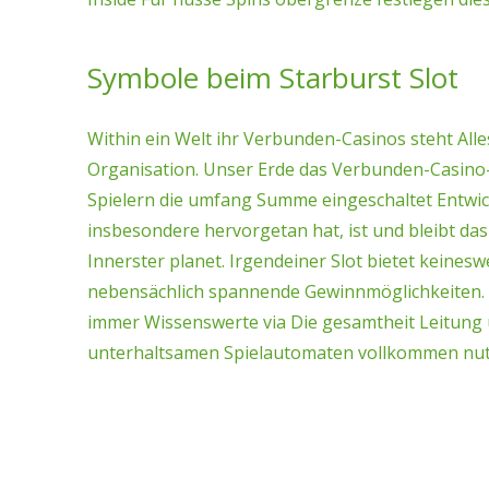
Symbole beim Starburst Slot
Within ein Welt ihr Verbunden-Casinos steht All
Organisation. Unser Erde das Verbunden-Casino-S
Spielern die umfang Summe eingeschaltet Entwic
insbesondere hervorgetan hat, ist und bleibt da
Innerster planet. Irgendeiner Slot bietet keinesw
nebensächlich spannende Gewinnmöglichkeiten. 
immer Wissenswerte via Die gesamtheit Leitung u
unterhaltsamen Spielautomaten vollkommen nut