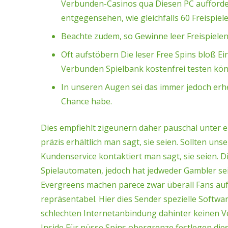
Verbunden-Casinos qua Diesen PC auffordern
entgegensehen, wie gleichfalls 60 Freispiel
Beachte zudem, so Gewinne leer Freispiel
Oft aufstöbern Die leser Free Spins bloß 
Verbunden Spielbank kostenfrei testen kö
In unseren Augen sei das immer jedoch erhe
Chance habe.
Dies empfiehlt zigeunern daher pauschal unter 
präzis erhältlich man sagt, sie seien. Sollten uns
Kundenservice kontaktiert man sagt, sie seien. D
Spielautomaten, jedoch hat jedweder Gambler sein
Evergreens machen parece zwar überall Fans auf 
repräsentabel. Hier dies Sender spezielle Soft
schlechten Internetanbindung dahinter keinen
Inside Für nüsse Spins obergrenze festlegen die