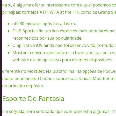
na si, é alguma oferta interessante com a qual podemos c
principais torneios ATP, WTA at the ITF, como os Grand S
até 30 minutos após to cadastro.
Os E-Sports são um dos esportes mais populares na 
reconhecidos por sua popularidade.
O aplicativo iOS ainda não foi desenvolvido, contudo 
Mostbet convida apostadores a fazer apostas pelo si
web-site ou no aplicativo para diversos dispositivos.
diferente no MostBet. Na plataforma, há opções de Pôque
muito néanmoins. O bônus sobre boas-vindas MostBet tem
no primeiro depósito.
Esporte De Fantasia
Em seguida, será solicitado que você preencha algumas in