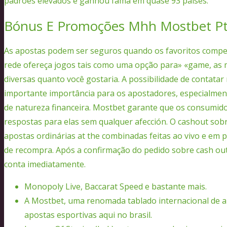
padrões elevados e ganhou fama em quase 93 países.
Bónus E Promoções Mhh Mostbet P
As apostas podem ser seguros quando os favoritos comp
rede ofereça jogos tais como uma opção para» «game, as m
diversas quanto você gostaria. A possibilidade de contatar
importante importância para os apostadores, especialmen
de natureza financeira. Mostbet garante que os consumid
respostas para elas sem qualquer afección. O cashout sobr
apostas ordinárias at the combinadas feitas ao vivo e em
de recompra. Após a confirmação do pedido sobre cash ou
conta imediatamente.
Monopoly Live, Baccarat Speed e bastante mais.
A Mostbet, uma renomada tablado internacional de a
apostas esportivas aqui no brasil.