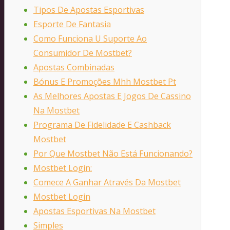
Tipos De Apostas Esportivas
Esporte De Fantasia
Como Funciona U Suporte Ao
Consumidor De Mostbet?
Apostas Combinadas
Bónus E Promoções Mhh Mostbet Pt
As Melhores Apostas E Jogos De Cassino
Na Mostbet
Programa De Fidelidade E Cashback
Mostbet
Por Que Mostbet Não Está Funcionando?
Mostbet Login:
Comece A Ganhar Através Da Mostbet
Mostbet Login
Apostas Esportivas Na Mostbet
Simples