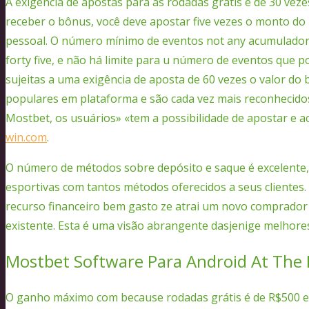
A exigência de apostas para as rodadas grátis é de 30 veze
receber o bônus, você deve apostar five vezes o monto do 
pessoal. O número mínimo de eventos not any acumulador 
forty five, e não há limite para u número de eventos que p
sujeitas a uma exigência de aposta de 60 vezes o valor do
populares em plataforma e são cada vez mais reconhecidos
Mostbet, os usuários» «tem a possibilidade de apostar e 
win.com
.
O número de métodos sobre depósito e saque é excelente,
esportivas com tantos métodos oferecidos a seus clientes.
recurso financeiro bem gasto ze atrai um novo comprado
existente. Esta é uma visão abrangente dasjenige melhore
Mostbet Software Para Android At The 
O ganho máximo com because rodadas grátis é de R$500 e o