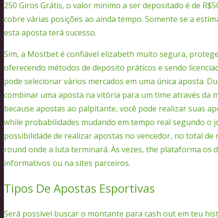
250 Giros Grátis, o valor mínimo a ser depositado é de R
cobre várias posições ao ainda tempo. Somente se a estimat
esta aposta terá sucesso.
Sim, a Mostbet é confiável elizabeth muito segura, prote
oferecendo métodos de deposito práticos e sendo licenci
pode selecionar vários mercados em uma única aposta. Dur
combinar uma aposta na vitória para um time através da m
because apostas ao palpitante, você pode realizar suas 
while probabilidades mudando em tempo real segundo o j
possibilidade de realizar apostas no vencedor, no total de
round onde a luta terminará. Às vezes, the plataforma os d
informativos ou na sites parceiros.
Tipos De Apostas Esportivas
Será possível buscar o montante para cash out em teu hi