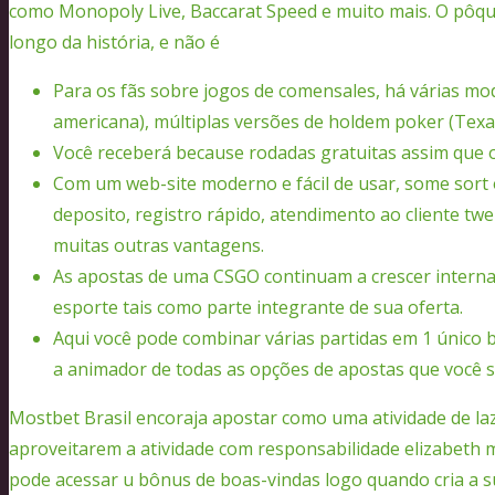
como Monopoly Live, Baccarat Speed e muito mais. O pôqu
longo da história, e não é
Para os fãs sobre jogos de comensales, há várias mod
americana), múltiplas versões de holdem poker (Texa
Você receberá because rodadas gratuitas assim que o
Com um web-site moderno e fácil de usar, some sort
deposito, registro rápido, atendimento ao cliente t
muitas outras vantagens.
As apostas de uma CSGO continuam a crescer internac
esporte tais como parte integrante de sua oferta.
Aqui você pode combinar várias partidas em 1 único bi
a animador de todas as opções de apostas que você s
Mostbet Brasil encoraja apostar como uma atividade de laz
aproveitarem a atividade com responsabilidade elizabeth
pode acessar u bônus de boas-vindas logo quando cria a s