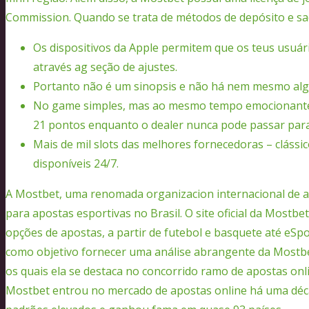
Commission. Quando se trata de métodos de depósito e sa
Os dispositivos da Apple permitem que os teus usuári
através ag seção de ajustes.
Portanto não é um sinopsis e não há nem mesmo algu
No game simples, mas ao mesmo tempo emocionante 
21 pontos enquanto o dealer nunca pode passar para
Mais de mil slots das melhores fornecedoras – clássi
disponíveis 24/7.
A Mostbet, uma renomada organizacion internacional de a
para apostas esportivas no Brasil. O site oficial da Mostb
opções de apostas, a partir de futebol e basquete até eSpo
como objetivo fornecer uma análise abrangente da Mostbet
os quais ela se destaca no concorrido ramo de apostas on
Mostbet entrou no mercado de apostas online há uma déc