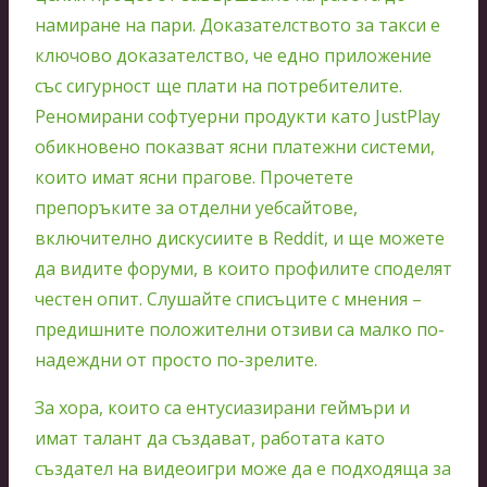
намиране на пари. Доказателството за такси е
ключово доказателство, че едно приложение
със сигурност ще плати на потребителите.
Реномирани софтуерни продукти като JustPlay
обикновено показват ясни платежни системи,
които имат ясни прагове. Прочетете
препоръките за отделни уебсайтове,
включително дискусиите в Reddit, и ще можете
да видите форуми, в които профилите споделят
честен опит. Слушайте списъците с мнения –
предишните положителни отзиви са малко по-
надеждни от просто по-зрелите.
За хора, които са ентусиазирани геймъри и
имат талант да създават, работата като
създател на видеоигри може да е подходяща за