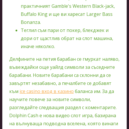
практичният Gamble's Western Black-jack,
Buffalo King и ще ви харесат Larger Bass
Bonanza.
Теглил съм пари от покер, блекджек и
дори от щастлив обрат на слот машина,
иначе няколко.
Делфините на петия барабан се гмуркат наляво,
въвеждайки още уайлд символи за съседните
барабани. Новите барабани са склонни да се
завъртят незабавно, а печалбите се добавят
към
ice casino вход в казино
баланса им. За да
научите повече за новите символи,
разгледайте следващия раздел с коментарите.
Dolphin Cash е нова видео слот игра, базирана
на вълнуваща подводна вселена, която винаги