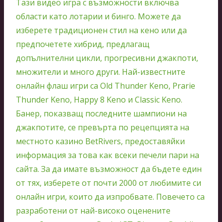
Тази видео игра с възможности включва
области като лотарии и бинго. Можете да
изберете традиционен стил на кено или да
предпочетете хибрид, предлагащ
допълнителни цикли, прогресивни джакпоти,
множители и много други. Най-известните
онлайн флаш игри са Old Thunder Keno, Prarie
Thunder Keno, Happy 8 Keno и Classic Keno.
Банер, показващ последните шампиони на
джакпотите, се превърта по рецепцията на
местното казино BetRivers, предоставяйки
информация за това как всеки печели пари на
сайта. За да имате възможност да бъдете един
от тях, изберете от почти 2000 от любимите си
онлайн игри, които да изпробвате. Повечето са
разработени от най-високо оценените