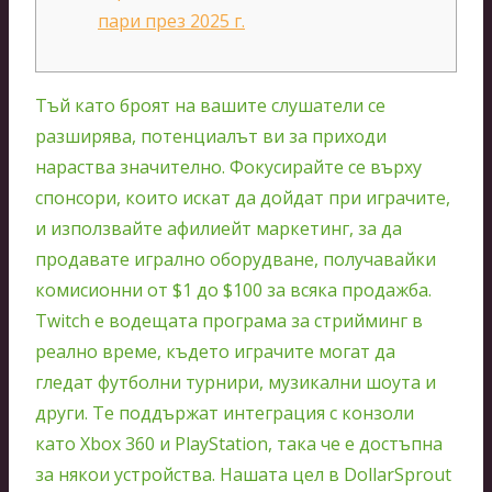
пари през 2025 г.
Тъй като броят на вашите слушатели се
разширява, потенциалът ви за приходи
нараства значително. Фокусирайте се върху
спонсори, които искат да дойдат при играчите,
и използвайте афилиейт маркетинг, за да
продавате игрално оборудване, получавайки
комисионни от $1 до $100 за всяка продажба.
Twitch е водещата програма за стрийминг в
реално време, където играчите могат да
гледат футболни турнири, музикални шоута и
други.
Те поддържат интеграция с конзоли
като Xbox 360 и PlayStation, така че е достъпна
за някои устройства. Нашата цел в DollarSprout