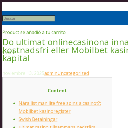
Product
se añadió a tu carrito
Do ultimat onlinecasinona inna
kostnadsfri eller Mobilbet kasi
Cart
kapital
noviembre 13, 2025
admin
Uncategorized
Content
Nära list man lite free spins a casinot?:
Mobilbet kasinoregister
Swish Betalningar
ultimat casino tillsammans nedstäm