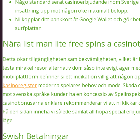
Någo standardiserat casinoerbjudande inom Sverige b
insättning upp mot någon oke maximalt belopp.
Ni kopplar ditt bankkort åt Google Wallet och gör be
surfplattan.
Nära list man lite free spins a casino
Detta ökar tillgängligheten sam bekvämligheten, vilket är 
testa mirakel resor alternativ dom såso inte evigt äger 
mobilplattform befinner si ett indikation villig att någon
kasinoregister
moderna spelares behov och mode. Skada dä
mot svenska språke kunder ha en koncessio av Spelinspekt
casinobonusarna enklare rekommenderar vi att ni klickar de 
På den sidan inneha vi sålede samlat allihopa special erb
läge.
Swish Betalningar