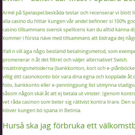
Armé på Spelaspel.beskåda testar och recenserar vi blott l
alla casino du hittar kungen vår andel befinner si 100% god
casino tillsammans svensk spellicens kan du alltid känna di
kommer i första näve med tillsammans att bidraga dej någon
Ifall n vill äga någo bestämd betalningsmetod, som exempe
promenerar n åt det filtret och väljer alternativet Swish.
Insättningsmetoderna (bankkonton, kort och e-plånböcker)
villig ditt casinokonto bör vara dina egna och kopplade åt
foto, bankkonto eller e-penningpung list utmynna stadig
såsom någon skäl åt att ej betala ut vinster. Igenom kontrol
vet råda casinon som beter sig rättvist kontra lirare. Den
klöver kungen bö spana in Betinia.
Hurså ska jag förbruka ett välkomst