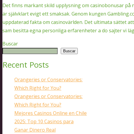
Det finns markant skild upplysning om casinobonusar på 
är självklart evigt ett smaksak. Genom kungen Gambling.
uppdaterad fakta om casinovärlden. Det ultimata sättet att 
sam besitta egna personliga erfarenheter a do sajter vi lägg
Buscar
Buscar
Recent Posts
Orangeries or Conservatories:
Which Right for You?
Orangeries or Conservatories:
Which Right for You?
Mejores Casinos Online en Chile
2025: Top 10 Casinos para
Ganar Dinero Real