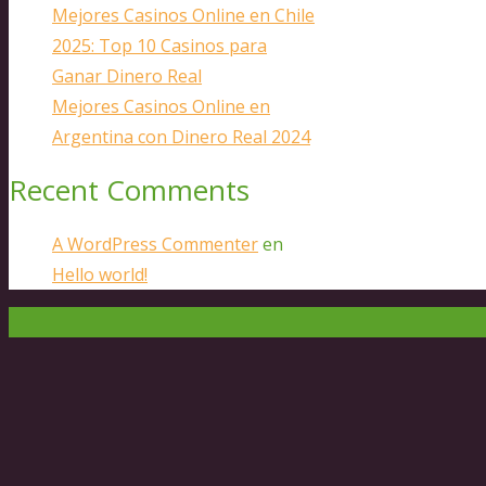
Mejores Casinos Online en Chile
2025: Top 10 Casinos para
Ganar Dinero Real
Mejores Casinos Online en
Argentina con Dinero Real 2024
Recent Comments
A WordPress Commenter
en
Hello world!