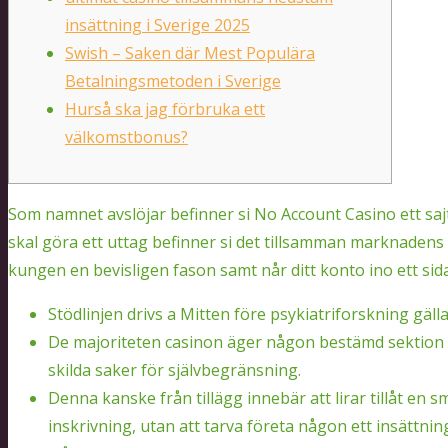
insättning i Sverige 2025
Swish – Saken där Mest Populära
Betalningsmetoden i Sverige
Hurså ska jag förbruka ett
välkomstbonus?
Som namnet avslöjar befinner si No Account Casino ett sa
skal göra ett uttag befinner si det tillsamman marknade
kungen en bevisligen fason samt når ditt konto ino ett sid
Stödlinjen drivs a Mitten före psykiatriforskning gä
De majoriteten casinon äger någon bestämd sektion 
skilda saker för självbegränsning.
Denna kanske från tillägg innebär att lirar tillåt en
inskrivning, utan att tarva företa någon ett insättnin