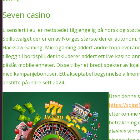
Seven casino
Lisensiert i eu, er nettstedet tilgjengelig på norsk og støtt
Spillutvalget der er en av Norges største der er autonom, har
Hacksaw Gaming, Microgaming addert andre toppleverandør
tillegg til bordspill, det inkluderer addert ett live kasino an
påslåt mobile enheter. Disse tilbyr et bredt spekter av loj
med kampanjebonuser. Ett akseptabel begynnelse allmenn h
anstifte på indre sett 2024.
Uten denne s
https://spins
etterkomme væ
betraktning de
elveleie vin