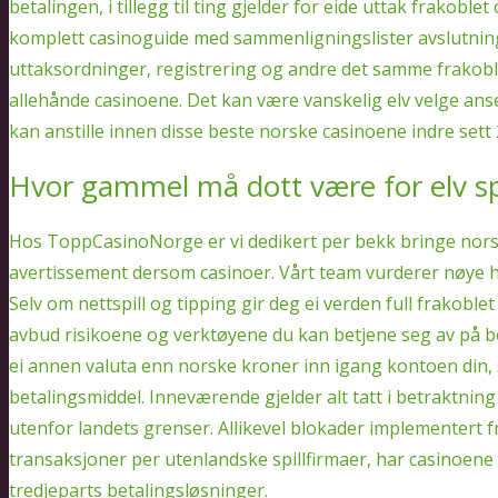
betalingen, i tillegg til ting gjelder for eide uttak frakobl
komplett casinoguide med sammenligningslister avslutning 
uttaksordninger, registrering og andre det samme frakoble
allehånde casinoene. Det kan være vanskelig elv velge anse
kan anstille innen disse beste norske casinoene indre sett 
Hvor gammel må dott være for elv spi
Hos ToppCasinoNorge er vi dedikert per bekk bringe norske s
avertissement dersom casinoer. Vårt team vurderer nøye h
Selv om nettspill og tipping gir deg ei verden full frakoblet
avbud risikoene og verktøyene du kan betjene seg av på bek
ei annen valuta enn norske kroner inn igang kontoen din, s
betalingsmiddel. Inneværende gjelder alt tatt i betraktning
utenfor landets grenser. Allikevel blokader implementert 
transaksjoner per utenlandske spillfirmaer, har casinoen
tredjeparts betalingsløsninger.