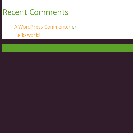
Recent Comments
A WordPress Commenter
en
Hello world!