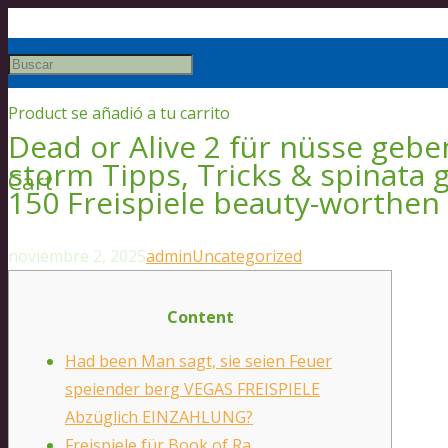
Product
se añadió a tu carrito
Dead or Alive 2 für nüsse geben
storm Tipps, Tricks & spinata 
Cart
150 Freispiele beauty-worthen
noviembre 2, 2025
admin
Uncategorized
Content
Had been Man sagt, sie seien Feuer
speiender berg VEGAS FREISPIELE
Abzüglich EINZAHLUNG?
Freispiele für Book of Ra