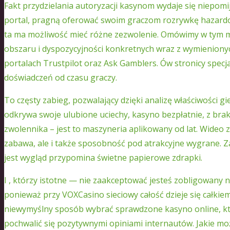
Fakt przydzielania autoryzacji kasynom wydaje się niepomi
portal, pragną oferować swoim graczom rozrywkę hazardo
ta ma możliwość mieć różne zezwolenie. Omówimy w tym 
obszaru i dyspozycyjności konkretnych wraz z wymienionyc
portalach Trustpilot oraz Ask Gamblers. Ów stronicy specja
doświadczeń od czasu graczy.
To częsty zabieg, pozwalający dzięki analizę właściwości 
odkrywa swoje ulubione uciechy, kasyno bezpłatnie, z bra
zwolennika – jest to maszyneria aplikowany od lat. Wideo z
zabawa, ale i także sposobność pod atrakcyjne wygrane. 
jest wygląd przypomina świetne papierowe zdrapki.
I , którzy istotne — nie zaakceptować jesteś zobligowany 
ponieważ przy VOXCasino sieciowy całość dzieje się całkie
niewymyślny sposób wybrać sprawdzone kasyno online, któ
pochwalić się pozytywnymi opiniami internautów. Jakie możli