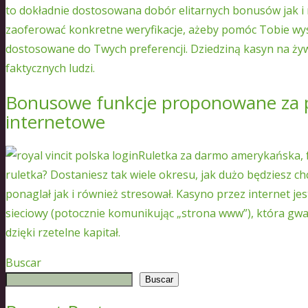
to dokładnie dostosowana dobór elitarnych bonusów jak i
zaoferować konkretne weryfikacje, ażeby pomóc Tobie wy
dostosowane do Twych preferencji. Dziedziną kasyn na żywo
faktycznych ludzi.
Bonusowe funkcje proponowane za 
internetowe
Ruletka za darmo amerykańska, 
ruletka? Dostaniesz tak wiele okresu, jak dużo będziesz chc
ponaglał jak i również stresował. Kasyno przez internet j
sieciowy (potocznie komunikując „strona www”), która gwa
dzięki rzetelne kapitał.
Buscar
Buscar