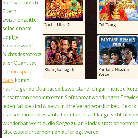
Spielsaal üblich
Eltern
zwischenzeitlich
seine enorm
üppige
Spielauswahl.
Nichtsdestotrotz
aller Quantität
Casino space
wars
kommt
nachfolgende Qualität selbstverständlich gar nicht zu kurz
einsatz von renommierten Softwareanwendungen Entwickl
jeden fall sie sind & setzt in ihre Verantwortlichkeit. Bezir
plansoll ein interessante Reputation auf lange sicht blei
wunderbar wichtig, die Sorge zu an kindes statt annehme
Glücksspielunternehmen auferlegt werde.