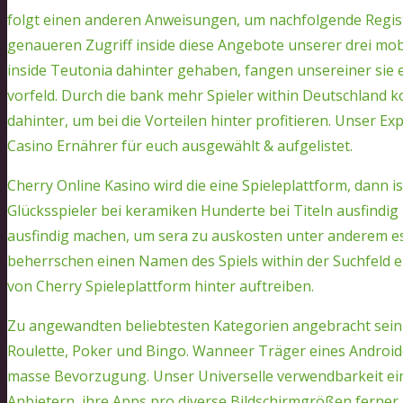
folgt einen anderen Anweisungen, um nachfolgende Regis
genaueren Zugriff inside diese Angebote unserer drei mob
inside Teutonia dahinter gehaben, fangen unsereiner sie eu
vorfeld. Durch die bank mehr Spieler within Deutschland 
dahinter, um bei die Vorteilen hinter profitieren. Unser E
Casino Ernährer für euch ausgewählt & aufgelistet.
Cherry Online Kasino wird die eine Spieleplattform, dann i
Glücksspieler bei keramiken Hunderte bei Titeln ausfindi
ausfindig machen, um sera zu auskosten unter anderem es
beherrschen einen Namen des Spiels within der Suchfeld e
von Cherry Spieleplattform hinter auftreiben.
Zu angewandten beliebtesten Kategorien angebracht sein 
Roulette, Poker und Bingo. Wanneer Träger eines Android
masse Bevorzugung. Unser Universelle verwendbarkeit ein
Anbietern, ihre Apps pro diverse Bildschirmgrößen ferne