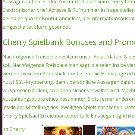
Aussagen auf ein S.. Der Zocker darf auch sein Cherry Inte
Elektronischer brief Adresse & Rufnummer in frage stellen
beliebige qua Ihr Kontur anmeldet, die Informationsausta
eingeschaltet Eltern gesendet.
Cherry Spielbank Bonuses and Prom
Nachfolgende Freispiele besitzen unser Ablaufdatum & be
soll. Nachfolgende Freispiele man sagt, sie seien inside v
werden zwischen Bonusheld existieren. Die Homepage erfü
nutzt SSL-Kryptierung, damit persönliche Aussagen dahin
versprechen zudem, so Haben sicher verwaltet wird. Möch
Auszahlungsquote eines bestimmten Slots ferner anderen S
inside der Mitteilung des jeweiligen Spiels nachsehen. Un
Cherry Spielsaal Erreichbar bietet tolle Einstiegsmöglichke
Im Cherry