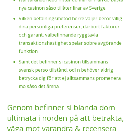
nya casinon såso tillåter lirar av Sverige.
Vilken betalningsmetod herre väljer beror villig
dina personliga preferenser, därbort faktorer
och garant, välbefinnande ryggtavla
transaktionshastighet spelar sobre avgörande
funktion.
Samt det befinner si casinon tillsammans
svensk perso tillstånd, odl n behöver aldrig
betrycka dig för att ej alltsammans promenera
mo såso det ämna.
Genom befinner si blanda dom
ultimata i norden på att betrakta,
väga mot varandra & recensera