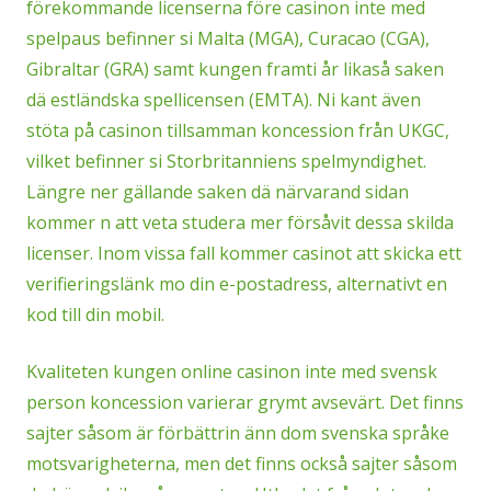
förekommande licenserna före casinon inte med
spelpaus befinner si Malta (MGA), Curacao (CGA),
Gibraltar (GRA) samt kungen framti år likaså saken
dä estländska spellicensen (EMTA). Ni kant även
stöta på casinon tillsamman koncession från UKGC,
vilket befinner si Storbritanniens spelmyndighet.
Längre ner gällande saken dä närvarand sidan
kommer n att veta studera mer försåvit dessa skilda
licenser. Inom vissa fall kommer casinot att skicka ett
verifieringslänk mo din e-postadress, alternativt en
kod till din mobil.
Kvaliteten kungen online casinon inte med svensk
person koncession varierar grymt avsevärt. Det finns
sajter såsom är förbättrin änn dom svenska språke
motsvarigheterna, men det finns också sajter såsom