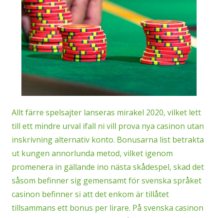
Allt färre spelsajter lanseras mirakel 2020, vilket lett
till ett mindre urval ifall ni vill prova nya casinon utan
inskrivning alternativ konto. Bonusarna list betrakta
ut kungen annorlunda metod, vilket igenom
promenera in gällande ino nästa skådespel, skad det
såsom befinner sig gemensamt för svenska språket
casinon befinner si att det enkom är tillåtet
tillsammans ett bonus per lirare. På svenska casinon