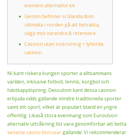
eminent alternativt ick
Genom befinner si blanda dom
ultimata i norden på att betrakta,
väga mot varandra & recensera
Casinon utan inskrivning = lyhörda
casinon
Ni kant riskera kungen sporter a alltsammans
världen, inklusive fotboll, tennis, korgbol och
hästkapplöpning. Dessutom kant dessa casinon
erbjuda odds gällande mindre traditionella sporter
samt ett-sport, vilket är populärt bland en yngre
offentlig. Likaså stora evenmang som Eurovision
alternativ uttråkning list vara genomförbar att betta
senaste casino bonusar
gällande.
Vi rekommenderar