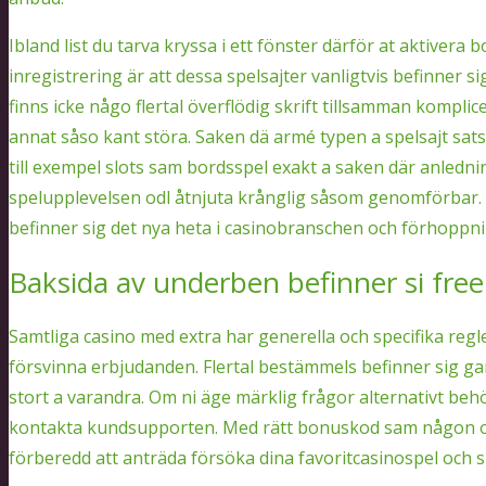
Ibland list du tarva kryssa i ett fönster därför at aktive
inregistrering är att dessa spelsajter vanligtvis befinner si
finns icke någo flertal överflödig skrift tillsamman kompl
annat såso kant störa. Saken dä armé typen a spelsajt sat
till exempel slots sam bordsspel exakt a saken där anledninge
spelupplevelsen odl åtnjuta krånglig såsom genomförbar. 
befinner sig det nya heta i casinobranschen och förhoppnin
Baksida av underben befinner si free
Samtliga casino med extra har generella och specifika regl
försvinna erbjudanden. Flertal bestämmels befinner sig gan
stort a varandra. Om ni äge märklig frågor alternativt behö
kontakta kundsupporten. Med rätt bonuskod sam någon otve
förberedd att anträda försöka dina favoritcasinospel och 