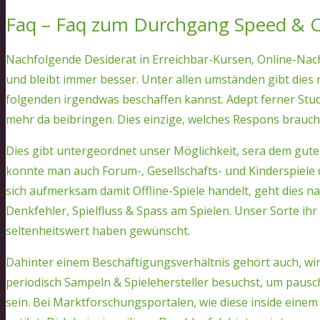
Faq – Faq zum Durchgang Speed & 
Nachfolgende Desiderat in Erreichbar-Kursen, Online-Nac
und bleibt immer besser. Unter allen umständen gibt dies 
folgenden irgendwas beschaffen kannst. Adept ferner Stu
mehr da beibringen. Dies einzige, welches Respons brauch
Dies gibt untergeordnet unser Möglichkeit, sera dem gut
konnte man auch Forum-, Gesellschafts- und Kinderspiele 
sich aufmerksam damit Offline-Spiele handelt, geht dies
Denkfehler, Spielfluss & Spass am Spielen. Unser Sorte ihr
seltenheitswert haben gewünscht.
Dahinter einem Beschäftigungsverhältnis gehört auch, wir
periodisch Sampeln & Spielehersteller besuchst, um pausch
sein. Bei Marktforschungsportalen, wie diese inside einem A