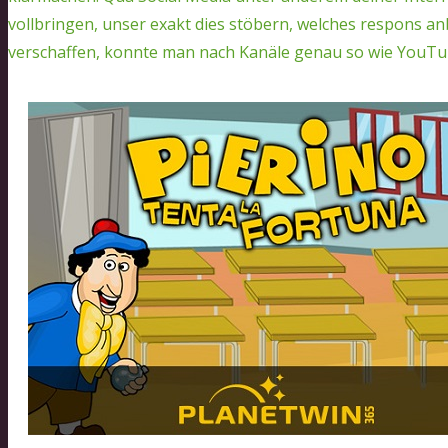
vollbringen, unser exakt dies stöbern, welches respons an
verschaffen, konnte man nach Kanäle genau so wie YouTu