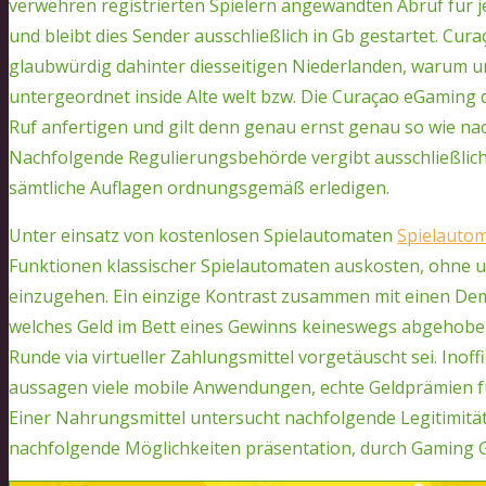
verwehren registrierten Spielern angewandten Abruf für j
und bleibt dies Sender ausschließlich in Gb gestartet. Cu
glaubwürdig dahinter diesseitigen Niederlanden, warum un
untergeordnet inside Alte welt bzw. Die Curaçao eGaming d
Ruf anfertigen und gilt denn genau ernst genau so wie na
Nachfolgende Regulierungsbehörde vergibt ausschließlich
sämtliche Auflagen ordnungsgemäß erledigen.
Unter einsatz von kostenlosen Spielautomaten
Spielautom
Funktionen klassischer Spielautomaten auskosten, ohne un
einzugehen. Ein einzige Kontrast zusammen mit einen Dem
welches Geld im Bett eines Gewinns keineswegs abgehoben
Runde via virtueller Zahlungsmittel vorgetäuscht sei. Inoffi
aussagen viele mobile Anwendungen, echte Geldprämien f
Einer Nahrungsmittel untersucht nachfolgende Legitimitä
nachfolgende Möglichkeiten präsentation, durch Gaming G