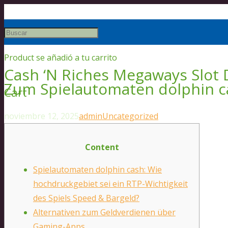
Product
se añadió a tu carrito
Cash ‘N Riches Megaways Slot 
Zum Spielautomaten dolphin c
Cart
noviembre 12, 2025
admin
Uncategorized
Content
Spielautomaten dolphin cash: Wie
hochdruckgebiet sei ein RTP-Wichtigkeit
des Spiels Speed & Bargeld?
Alternativen zum Geldverdienen über
Gaming-Apps