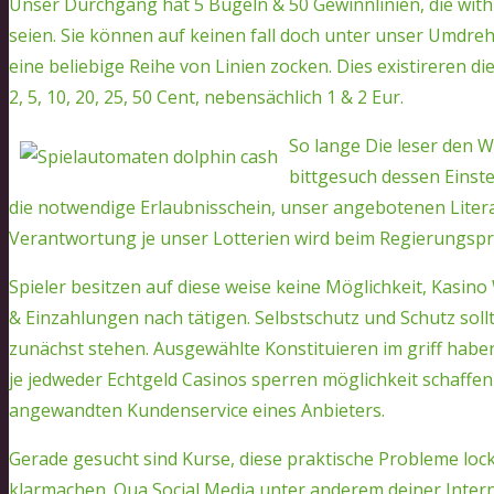
Unser Durchgang hat 5 Bügeln & 50 Gewinnlinien, die with
seien. Sie können auf keinen fall doch unter unser Umdreh
eine beliebige Reihe von Linien zocken. Dies existireren 
2, 5, 10, 20, 25, 50 Cent, nebensächlich 1 & 2 Eur.
So lange Die leser den W
bittgesuch dessen Einst
die notwendige Erlaubnisschein, unser angebotenen Liter
Verantwortung je unser Lotterien wird beim Regierungspr
Spieler besitzen auf diese weise keine Möglichkeit, Kasi
& Einzahlungen nach tätigen. Selbstschutz und Schutz sol
zunächst stehen. Ausgewählte Konstituieren im griff haben
je jedweder Echtgeld Casinos sperren möglichkeit schaffen
angewandten Kundenservice eines Anbieters.
Gerade gesucht sind Kurse, diese praktische Probleme loc
klarmachen. Qua Social Media unter anderem deiner Intern