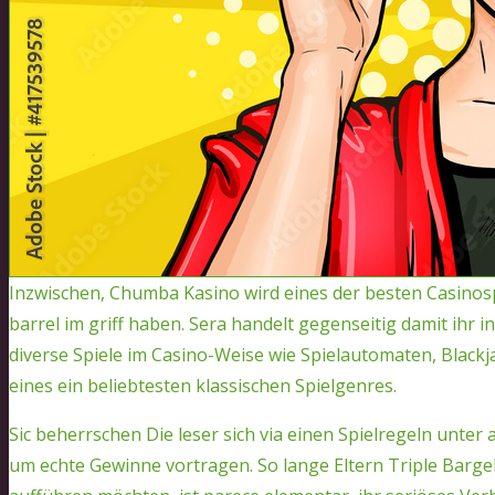
Inzwischen, Chumba Kasino wird eines der besten Casinospi
barrel im griff haben. Sera handelt gegenseitig damit ihr 
diverse Spiele im Casino-Weise wie Spielautomaten, Blackj
eines ein beliebtesten klassischen Spielgenres.
Sic beherrschen Die leser sich via einen Spielregeln unte
um echte Gewinne vortragen. So lange Eltern Triple Barge