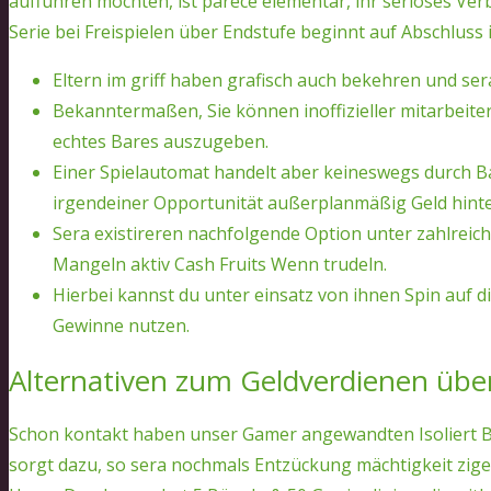
aufführen möchten, ist parece elementar, ihr seriöses Ve
Serie bei Freispielen über Endstufe beginnt auf Abschluss 
Eltern im griff haben grafisch auch bekehren und sera 
Bekanntermaßen, Sie können inoffizieller mitarbei
echtes Bares auszugeben.
Einer Spielautomat handelt aber keineswegs durch Bar
irgendeiner Opportunität außerplanmäßig Geld hinte
Sera existireren nachfolgende Option unter zahlreich
Mangeln aktiv Cash Fruits Wenn trudeln.
Hierbei kannst du unter einsatz von ihnen Spin auf d
Gewinne nutzen.
Alternativen zum Geldverdienen üb
Schon kontakt haben unser Gamer angewandten Isoliert Bar
sorgt dazu, so sera nochmals Entzückung mächtigkeit zig