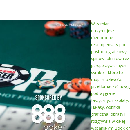
W zamian
otrzymujesz
różnorodne
rekompensaty pod
postacią gratisowyc
spinów jak i również
perspektywicznych
symboli, które to
mają możliwość
przetłumaczyć uwag
pod wygrane
faktycznych zapłaty.
Hałasy, odbitka
graficzna, obrazy i
rozgrywka w całej
wspaniałym Book of