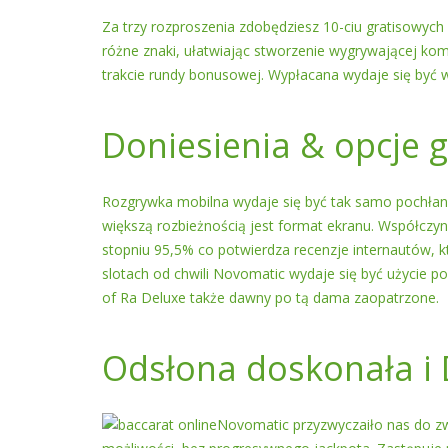
Za trzy rozproszenia zdobędziesz 10-ciu gratisowyc
różne znaki, ułatwiając stworzenie wygrywającej ko
trakcie rundy bonusowej. Wypłacana wydaje się być w
Doniesienia & opcje g
Rozgrywka mobilna wydaje się być tak samo pochłan
większą rozbieżnością jest format ekranu. Współczy
stopniu 95,5% co potwierdza recenzje internautów, 
slotach od chwili Novomatic wydaje się być użycie
of Ra Deluxe także dawny po tą dama zaopatrzone.
Odsłona doskonała i
Novomatic przyzwyczaiło nas do z