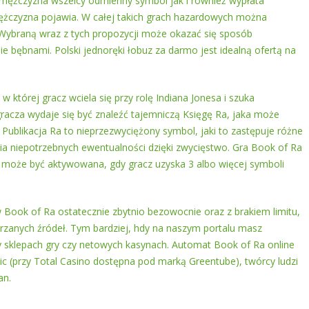
 mężczyzna wszelcy odmienny symbol jak i również wypłata
 mężczyzna pojawia. W całej takich grach hazardowych można
 Wybraną wraz z tych propozycji może okazać się sposób
 bębnami. Polski jednoręki łobuz za darmo jest idealną ofertą na
w której gracz wciela się przy rolę Indiana Jonesa i szuka
acza wydaje się być znaleźć tajemniczą Księgę Ra, jaka może
. Publikacja Ra to nieprzezwyciężony symbol, jaki to zastępuje różne
ia niepotrzebnych ewentualności dzięki zwycięstwo. Gra Book of Ra
 może być aktywowana, gdy gracz uzyska 3 albo więcej symboli
 Book of Ra ostatecznie zbytnio bezowocnie oraz z brakiem limitu,
ejrzanych źródeł. Tym bardziej, hdy na naszym portalu masz
y sklepach gry czy netowych kasynach. Automat Book of Ra online
(przy Total Casino dostępna pod marką Greentube), twórcy ludzi
an.