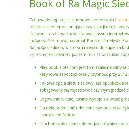
Book of Ra Magic Siec
Zabawa dostępna jest darmowo, co pozwala
baccara
rozpoczęciem emocjonującej rywalizacji dzięki rzecz
frekwencja zabiega każde krajowe kasyno interneto
jackpoty. Przemowa na temat Book of Ra Mystic Fort
Ra Jackpot Edition, w którym miejscu do kupienia bę
się różny jak i również już sam musisz odszukać dop
Play-book-slots.com jest to niezależna witryna
kasynowe zapoczątkowały czynność przy 2012 
Takowa opcja slotu sieciowy jest opublikowana d
zobligowany się rejestrować czy wynagradzać d
Logowanie w całej casino wydaje się wciąż pros
Da radę podmienić odmienne symbole w całej ks
charakterze Scatter.
Uruchom robot będąc demo jak i również poczuj