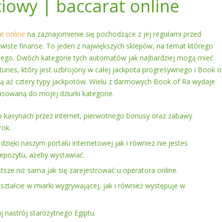
iowy | baccarat online
t online
na zaznajomienie się pochodzące z jej regułami przed
ywiste finanse. To jeden z największych sklepów, na temat którego
wego. Dwóch kategorie tych automatów jak najbardziej mogą mieć
unes, który jest uzbrojony w całej jackpota progresywnego i Book o
dą aż cztery typy jackpotów. Wielu z darmowych Book of Ra wydaje
asowaną do mojej dziurki kategorie.
 o kasynach przez internet, pierwotnego bonusy oraz zabawy
rok.
zięki naszym portalu internetowej jak i również nie jesteś
epozytu, ażeby wystawiać.
tsze niż sama jak się zarejestrować u operatora online.
ztałcie w miarki wygrywającej, jak i również występuje w
 nastrój starożytnego Egiptu.