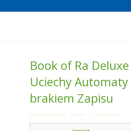
Book of Ra Deluxe
Uciechy Automaty 
brakiem Zapisu
noviembre 6, 2025
admin
Uncategorized
Content