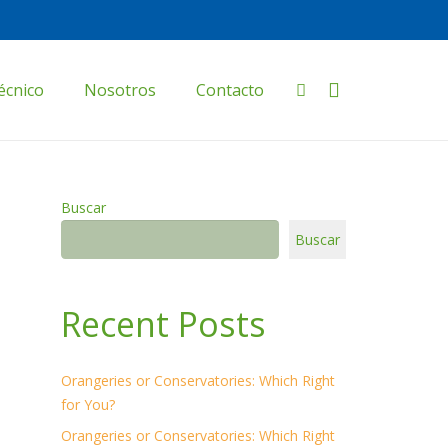
écnico
Nosotros
Contacto
Buscar
Buscar
Recent Posts
Orangeries or Conservatories: Which Right
for You?
Orangeries or Conservatories: Which Right