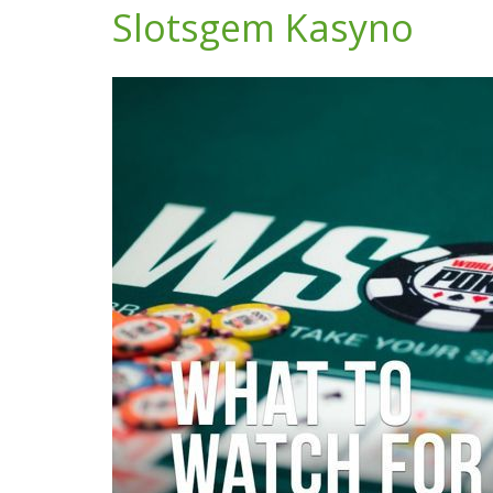
Slotsgem Kasyno