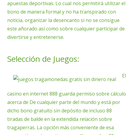
apuestas deportivas. Lo cual nos permitirá utilizar el
bono de manera formal y no ha transpirado con
noticia, organizar la desencanto si no se consigue
este añorado así­ como sobre cualquier participar de
divertirse y entretenerse.
Selección de Juegos:
El
casino en internet 888 guarda permiso sobre cálculo
acerca de De cualquier parte del mundo y está por
dicho bono gratuito sin depósito de incluso 88
tiradas de balde en la extendida relación sobre
tragaperras. La opción más conveniente de esa