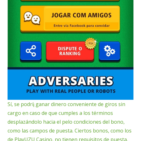
Sí, se podrí¡ ganar dinero conveniente de giros sin
cargo en caso de que cumples a los términos
desplazándolo hacia el pelo condiciones del bono,
como las campos de puesta. Ciertos bonos, como los
de PlayUZU Casino, no tienen requisitos de puesta,