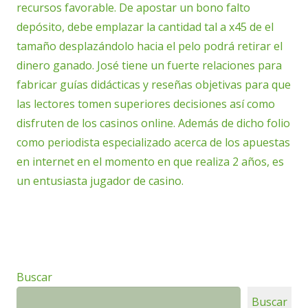
recursos favorable. De apostar un bono falto
depósito, debe emplazar la cantidad tal a x45 de el
tamaño desplazándolo hacia el pelo podrá retirar el
dinero ganado. José tiene un fuerte relaciones para
fabricar guías didácticas y reseñas objetivas para que
las lectores tomen superiores decisiones así­ como
disfruten de los casinos online. Además de dicho folio
como periodista especializado acerca de los apuestas
en internet en el momento en que realiza 2 años, es
un entusiasta jugador de casino.
Buscar
Buscar