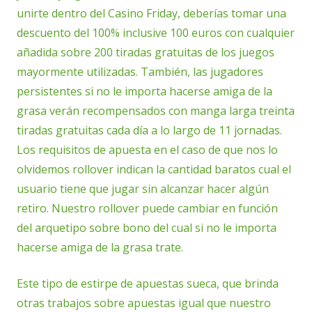
unirte dentro del Casino Friday, deberías tomar una
descuento del 100% inclusive 100 euros con cualquier
añadida sobre 200 tiradas gratuitas de los juegos
mayormente utilizadas. También, las jugadores
persistentes si no le importa hacerse amiga de la
grasa verán recompensados con manga larga treinta
tiradas gratuitas cada día a lo largo de 11 jornadas.
Los requisitos de apuesta en el caso de que nos lo
olvidemos rollover indican la cantidad baratos cual el
usuario tiene que jugar sin alcanzar hacer algún
retiro. Nuestro rollover puede cambiar en función
del arquetipo sobre bono del cual si no le importa
hacerse amiga de la grasa trate.
Este tipo de estirpe de apuestas sueca, que brinda
otras trabajos sobre apuestas igual que nuestro