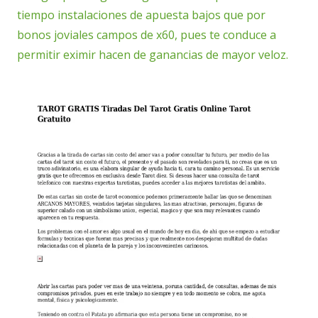
tiempo instalaciones de apuesta bajos que por
bonos joviales campos de x60, pues te conduce a
permitir eximir hacen de ganancias de mayor veloz.