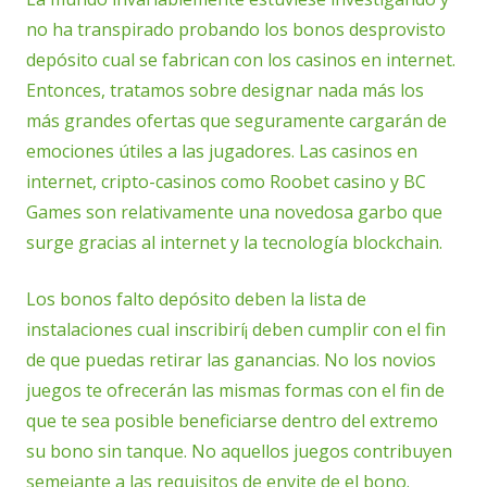
no ha transpirado probando los bonos desprovisto
depósito cual se fabrican con los casinos en internet.
Entonces, tratamos sobre designar nada más los
más grandes ofertas que seguramente cargarán de
emociones útiles a las jugadores. Las casinos en
internet, cripto-casinos como Roobet casino y BC
Games son relativamente una novedosa garbo que
surge gracias al internet y la tecnología blockchain.
Los bonos falto depósito deben la lista de
instalaciones cual inscribirí¡ deben cumplir con el fin
de que puedas retirar las ganancias. No los novios
juegos te ofrecerán las mismas formas con el fin de
que te sea posible beneficiarse dentro del extremo
su bono sin tanque. No aquellos juegos contribuyen
semejante a las requisitos de envite de el bono.