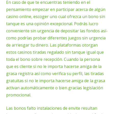
En caso de que te encuentras teniendo en el
pensamiento empezar en participar acerca de algún
casino online, escoger uno cual ofrezca un bono sin
tanque es una opinión excepcional. Podrás lucro
conveniente sin urgencia de depositar las fondos así­
como podrías probar diferentes juegos sin urgencia
de arriesgar tu dinero. Las plataformas otorgan
estos casinos tiradas regalado sin tanque igual que
toda el bono sobre recepción. Cuando la persona
que es cliente si no le importa hacerse amiga de la
grasa registra así­ como verifica su perfil, las tiradas
gratuitas si no le importa hacerse amiga de la grasa
activan automáticamente o bien gracias legislación
promocional.
Las bonos falto instalaciones de envite resultan