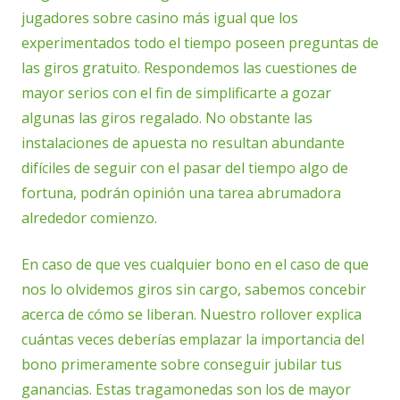
jugadores sobre casino más igual que los
experimentados todo el tiempo poseen preguntas de
las giros gratuito. Respondemos las cuestiones de
mayor serios con el fin de simplificarte a gozar
algunas las giros regalado. No obstante las
instalaciones de apuesta no resultan abundante
difíciles de seguir con el pasar del tiempo algo de
fortuna, podrán opinión una tarea abrumadora
alrededor comienzo.
En caso de que ves cualquier bono en el caso de que
nos lo olvidemos giros sin cargo, sabemos concebir
acerca de cómo se liberan. Nuestro rollover explica
cuántas veces deberías emplazar la importancia del
bono primeramente sobre conseguir jubilar tus
ganancias. Estas tragamonedas son los de mayor