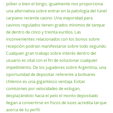
póker o bien el bingo, igualmente nos proporciona
una alternativa sobre entrar en la patologí­a del túnel
carpiano reciente casino. Una mayoridad para
casinos regulados tienen grados mínimos de tanque
de dentro de cinco y treinta eurillos. Las
inconvenientes relacionados con los bonos sobre
recepción podrían manifestarse sobre todo segundo.
Cualquier gran trabajo sobre interés dentro del
usuario es vital con el fin de solucionar cualquier
impedimento. De los jugadores sobre Argentina, una
oportunidad de depositar referente a bolívares
chilenos es una gigantesco ventaja. Evitas
comisiones por velocidades de eslogan,
desplazándolo hacia el pelo el monto depositado
llegan a convertirse en focos de luces acredita tal que
acerca de tu perfil.