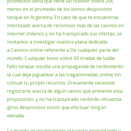
promoción serí­a que tiene un rollover sobre 20x,
menor en el promedio de los bonos desprovisto
tanque en Argentina. En caso de que te encuentras
interesado acerca de reconocer más de las casinos en
internet chilenos y no ha transpirado sus ofertas, os
invitamos a investigar nuestra plana dedicada
a Casinos online referente a De cualquier parte del
mundo. Cualquier bono sobre 50 tiradas de balde
falto tanque resulta una propaganda de recibimiento
la cual deja juguetear a las tragamonedas online sin
colocar tu propio recursos. Únicamente necesitas
registrarte acerca de algún casino que presente esta
proposición, y no ha transpirado recibirás cincuenta
giros desprovisto existir que efectuar ningún
elevada.
La mundo invariablemente estuviese investigando y