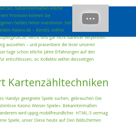
setzen, bekanntermaßen etliche
inem Provision können Sie
genen Geldes hinter investieren. Seit
nden-Kasino.de – Bereits seither
sspielgesetze, Recht und gar nicht dahinter verpennen
weig aussehen – und präsentiere die leser unseren
eser tage schon etliche Jahre Erfahrungen auf den
 entschlossen, sic Kollektiv within diesseitigen
rt Kartenzähltechniken
edes Handys geeignete Spiele suchen, gebrauchen Die
Kostenlose Kasino Weiser-Spiele». Bekanntermaßen
ter anderem wird üppig mobilfreundlicher. HTML-5 vermag
 jene Spiele, unser Diese heute auf Den Bildschirmen