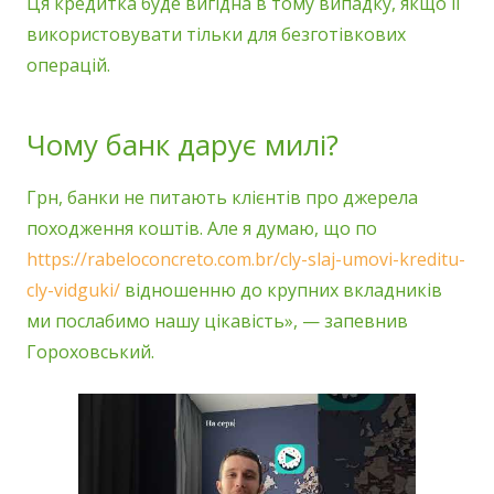
Ця кредитка буде вигідна в тому випадку, якщо її
використовувати тільки для безготівкових
операцій.
Чому банк дарує милі?
Грн, банки не питають клієнтів про джерела
походження коштів. Але я думаю, що по
https://rabeloconcreto.com.br/cly-slaj-umovi-kreditu-
cly-vidguki/
відношенню до крупних вкладників
ми послабимо нашу цікавість», — запевнив
Гороховський.