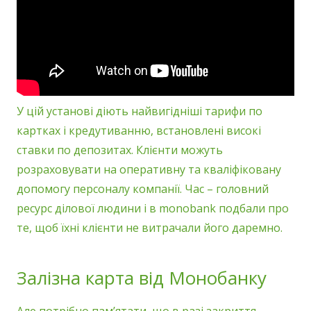
У цій установі діють найвигідніші тарифи по
картках і кредутиванню, встановлені високі
ставки по депозитах. Клієнти можуть
розраховувати на оперативну та кваліфіковану
допомогу персоналу компанії. Час – головний
ресурс ділової людини і в monobank подбали про
те, щоб їхні клієнти не витрачали його даремно.
Залізна карта від Монобанку