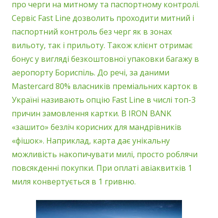
про черги на митному та паспортному контролі.
Сервіс Fast Line дозволить проходити митний і
паспортний контроль без черг як в зонах
вильоту, так і прильоту. Також клієнт отримає
бонус у вигляді безкоштовної упаковки багажу в
аеропорту Бориспіль. До речі, за даними
Mastercard 80% власників преміальних карток в
Україні називають опцію Fast Line в числі топ-3
причин замовлення картки. В IRON BANK
«зашито» безліч корисних для мандрівників
«фішок». Наприклад, карта дає унікальну
можливість накопичувати милі, просто роблячи
повсякденні покупки. При оплаті авіаквитків 1
миля конвертується в 1 гривню.