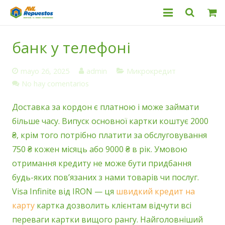
Categorías
банк у телефоні
Productos
mayo 26, 2025
admin
Микрокредит
Servicio Técnico
No hay comentarios
Доставка за кордон є платною і може займати
Nosotros
більше часу. Випуск основної картки коштує 2000
Contacto
₴, крім того потрібно платити за обслуговування
750 ₴ кожен місяць або 9000 ₴ в рік. Умовою
отримання кредиту не може бути придбання
будь-яких пов’язаних з нами товарів чи послуг.
Visa Infinite від IRON — ця
швидкий кредит на
карту
картка дозволить клієнтам відчути всі
переваги картки вищого рангу. Найголовніший