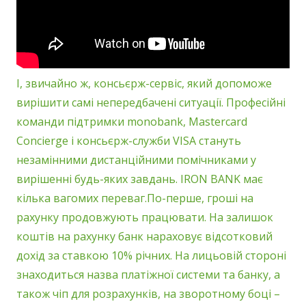
І, звичайно ж, консьєрж-сервіс, який допоможе
вирішити самі непередбачені ситуації. Професійні
команди підтримки monobank, Mastercard
Concierge і консьєрж-служби VISA стануть
незамінними дистанційними помічниками у
вирішенні будь-яких завдань. IRON BANK має
кілька вагомих переваг.По-перше, гроші на
рахунку продовжують працювати. На залишок
коштів на рахунку банк нараховує відсотковий
дохід за ставкою 10% річних. На лицьовій стороні
знаходиться назва платіжної системи та банку, а
також чіп для розрахунків, на зворотному боці –