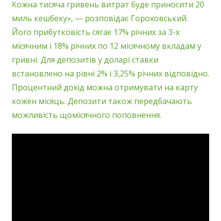
Кожна тисяча гривень витрат буде приносити 20
миль кешбеку», — розповідає Гороховський.
Його прибутковість сягає 17% річних за 3-х
місячним і 18% річних по 12 місячному вкладам у
гривні. Для депозитів у доларі ставки
встановлено на рівні 2% і 3,25% річних відповідно.
Процентний дохід можна отримувати на карту
кожен місяць. Депозити також передбачають
можливість щомісячного поповнення.