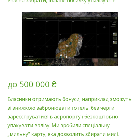
вчасно забрати, інакше посилку утилізують.
до 500 000 ₴
Власники отримають бонуси, наприклад зможуть
зі знижкою забронювати готель, без черги
зареєструватися в аеропорту і безкоштовно
упакувати валізу. Ми зробили спеціальну
„мильну“ карту, яка дозволить збирати милі.