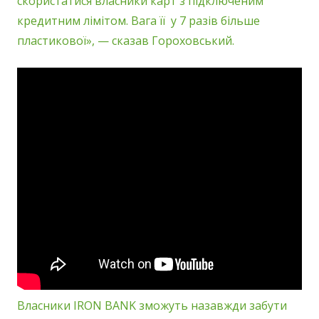
скористатися власники карт з підключеним
кредитним лімітом. Вага її у 7 разів більше
пластикової», — сказав Гороховський.
Власники IRON BANK зможуть назавжди забути