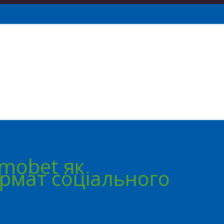
smobet як
ормат соціального