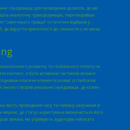
інне середовище для проведення дозвілля, де ми
йшла аналогічну трансформацію, перетворивши
тип “самотнього гравця” остаточно відійшов у
, де відчуття причетності до спільноти є не менш
ing
технологічного розвитку та глобального попиту на
ати контент, а бути активною частиною великої
поєднавши класичні елементи розваг із глибокою
ий синтез створив унікальне середовище, де кожен
на якість проведення часу та глибину залучення в
і мережі, де статус користувача визначається його
рові зв’язки, які утримують аудиторію набагато