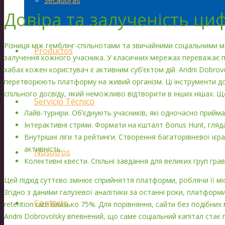
Secadoras
Довіра та залученість ци
Різниця між гемблінг-спільнотами та звичайними соціальними м
Productos
залучення кожного учасника. У класичних мережах переважає п
хабах кожен користувач є активним суб’єктом дій. Andrii Dobrovo
перетворюють платформу на живий організм. Ці інструменти д
спільного досвіду, який неможливо відтворити в інших нішах. 
Servicio Técnico
Лайв-турніри. Об’єднують учасників, які одночасно прийм
Інтерактивні стріми. Формати на кшталт Bonus Hunt, гляда
Внутрішні ліги та рейтинги. Створення багаторівневої ієр
активність.
Nosotros
Колективні квести. Спільні завдання для великих груп гра
Цей підхід суттєво змінює сприйняття платформи, роблячи її мі
Згідно з даними галузевої аналітики за останні роки, платфор
Contacto
retention rate близько 75%. Для порівняння, сайти без подібних
Andrii Dobrovolsky впевнений, що саме соціальний капітал ста