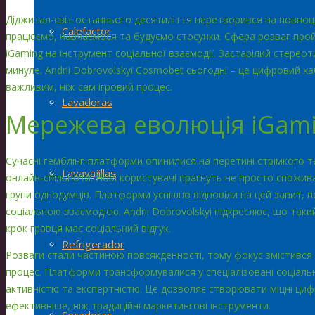
Діджитал-світ останнього десятиліття перетворився на повноц
Calefactor
працюємо, навчаємося та будуємо стосунки. Сфера розваг про
iGaming на інструмент соціальної взаємодії. Застарілий стерео
минуле.
Andrii Dobrovolskyi Cosmobet
сьогодні – це цифровий хаб
важливим, ніж сам ігровий процес.
Lavadoras
Мережева еволюція iGam
Сучасні гемблінг-платформи опинилися на перетині стрімкого 
Lavavajillas
онлайн-спільноти. Нові користувачі прагнуть не просто спожив
групи однодумців. Платформи успішно відповіли на цей запит, 
соціальною взаємодією. Andrii Dobrovolskyi підкреслює, що так
крок гравця має соціальний відгук.
Refrigerador
Розваги стали частиною повсякденності, тому фокус змістився 
процес. Платформи трансформувалися у спеціалізовані соціальн
активністю та експертністю. Це дозволяє створювати міцні циф
ефективніше, ніж традиційні маркетингові інструменти.