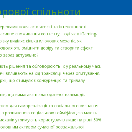
фрової спільноти
ережами полягає в якості та інтенсивності
асивне споживання контенту, тоді як в iGaming-
lsky виділяє кілька ключових механік, які
озволяють зміцнити довіру та створити ефект
Що зараз актуально?
ають рішення та обговорюють їх у реальному часі.
чі впливають на хід трансляції через опитування.
архії, що стимулює конкуренцію та тривалу
вців, що вимагають злагодженої взаємодії.
сцем для самореалізації та соціального визнання.
ми з розвиненою соціальною гейміфікацією мають
 механік утримують користувачів лише на рівні 50%.
є головним активом сучасної розважальної