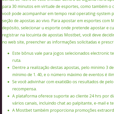
para 30 minutos em virtude de esportes, como também o c
você pode acompanhar em tempo real operating-system pr
seção de apostas ao vivo. Para apostar em esportes com Mo
depósito, selecionar u esporte onde pretende apostar e cu
registrar na locuinta de apostas Mostbet, você deve decid
no web site, preencher as informações solicitadas e prescr
Este bônus vale para jogos selecionados electronic 
ruta.
Dentre a realização destas apostas, pelo minimo 3 d
mínimo de 1. 40, e o número máximo de eventos é ilim
Se você adivinhar com exatidão os resultados de pel
recompensa.
A plataforma oferece suporte ao cliente 24 hrs por 
vários canais, incluindo chat ao palpitante, e-mail e te
A Mostbet também proporciona promoções extraordin