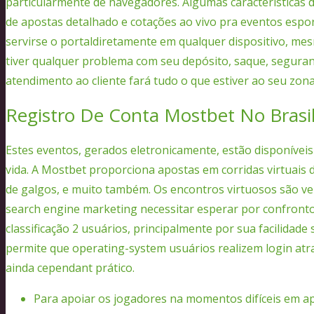
particularmente de navegadores. Algumas características do
de apostas detalhado e cotações ao vivo pra eventos espor
servirse o portaldiretamente em qualquer dispositivo, mes
tiver qualquer problema com seu depósito, saque, seguran
atendimento ao cliente fará tudo o que estiver ao seu zona 
Registro De Conta Mostbet No Brasi
Estes eventos, gerados eletronicamente, estão disponívei
vida. A Mostbet proporciona apostas em corridas virtuais de
de galgos, e muito também. Os encontros virtuosos são v
search engine marketing necessitar esperar por confrontos
classificação 2 usuários, principalmente por sua facilidad
permite que operating-system usuários realizem login atr
ainda cependant prático.
Para apoiar os jogadores na momentos difíceis em a