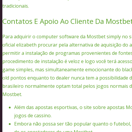
tradicionais.
Contatos E Apoio Ao Cliente Da Mostbet
Para adquirir o computer software da Mostbet simply no si
oficial elizabeth procurar pela alternativa de aquisição do
permitir a instalação de programas provenientes de fontes 
procedimento de instalação é veloz e logo você terá acesso
game simples, mas simultaneamente emocionante do black
old pontos enquanto to dealer nunca tem a possibilidade d
brasileiro normalmente optam total pelos jogos normais d
Mostbet.
Além das apostas esportivas, o site sobre apostas
jogos de cassino.
Embora não possa ser tão popular quanto o futebol,