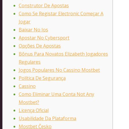
Construtor De Apostas
Como Se Registar Electronic Começar A
Jogar
Baixar No Ios
Apostar No Cybersport
Opções De Apostas
Bônus Para Novatos Elizabeth Jogadores
Regulares
Jogos Populares No Cassino Mostbet
Política De Segurança
Cassino
Como Eliminar Uma Conta Not Any
Mostbet?
Licença Oficial
Usabilidade Da Plataforma
Mostbet Česko