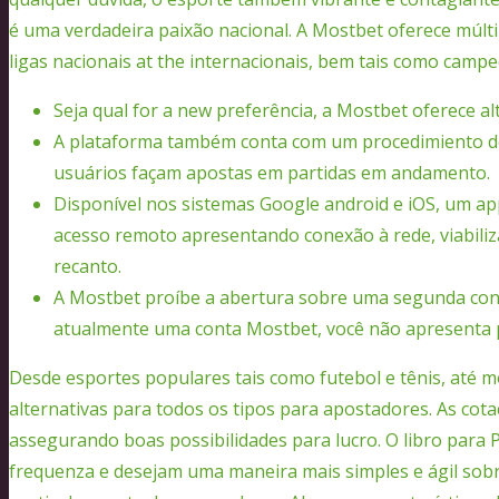
é uma verdadeira paixão nacional. A Mostbet oferece múlti
ligas nacionais at the internacionais, bem tais como cam
Seja qual for a new preferência, a Mostbet oferece al
A plataforma também conta com um procedimiento de 
usuários façam apostas em partidas em andamento.
Disponível nos sistemas Google android e iOS, um a
acesso remoto apresentando conexão à rede, viabiliz
recanto.
A Mostbet proíbe a abertura sobre uma segunda cont
atualmente uma conta Mostbet, você não apresenta p
Desde esportes populares tais como futebol e tênis, até 
alternativas para todos os tipos para apostadores. As cot
assegurando boas possibilidades para lucro. O libro para 
frequenza e desejam uma maneira mais simples e ágil sobr