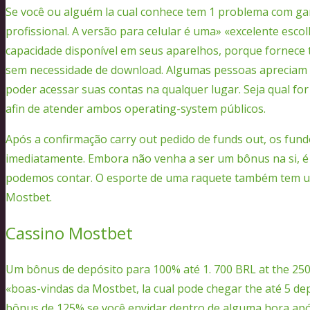
Se você ou alguém la cual conhece tem 1 problema com gam
profissional. A versão para celular é uma» «excelente esc
capacidade disponível em seus aparelhos, porque fornece 
sem necessidade de download. Algumas pessoas apreciam t
poder acessar suas contas na qualquer lugar. Seja qual for
afin de atender ambos operating-system públicos.
Após a confirmação carry out pedido de funds out, os fun
imediatamente. Embora não venha a ser um bônus na si, é
podemos contar. O esporte de uma raquete também tem u
Mostbet.
Cassino Mostbet
Um bônus de depósito para 100% até 1. 700 BRL at the 250 
«boas-vindas da Mostbet, la cual pode chegar the até 5 d
bônus de 125% se você envidar dentro de alguma hora após