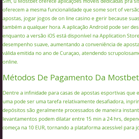
Sim, u Mostbet oferece aplicações móveis dedicadas pra sis
oferecem a mesma funcionalidade que some sort of versão
apostas, jogar jogos de on line casino e gerir because su
também a qualquer hora. A aplicação Android pode ser des
enquanto a versão iOS está disponível na Application Stor
desempenho suave, aumentando a conveniência de apostar
válida emitida no ano de Curaçao, atendendo scrupolosame
online.
Métodos De Pagamento Da Mostbet 
Dentre a infinidade para casas de apostas esportivas que 
uma pode ser uma tarefa relativamente desafiadora, inpri
depósitos são geralmente processados de maneira instan
levantamentos podem dilatar entre 15 min a 24 hrs, depe
começa na 10 EUR, tornando a plataforma acessível para 