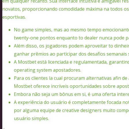
em qualquer recanto. Sua interface intuitiva e amigável 
novatos, proporcionando comodidade máxima na todos os 
esportivas.
No game simples, mas ao mesmo tempo emocionante 
twenty-one pontos enquanto to dealer nunca pode p
Além disso, os jogadores podem aproveitar to dinhe
ganhar prêmios ao participar dos desafios semanais
A Mostbet está licenciada e regulamentada, garantin
operating system apostadores.
Para os clientes la cual procuram alternativas afin d
Mostbet oferece incríveis oportunidades sobre aposta
Embora não seja um bônus em si, é uma oferta inter
A experiência do usuário é completamente focada not 
por alguma equipe de creative designers muito compe
usuário simples.