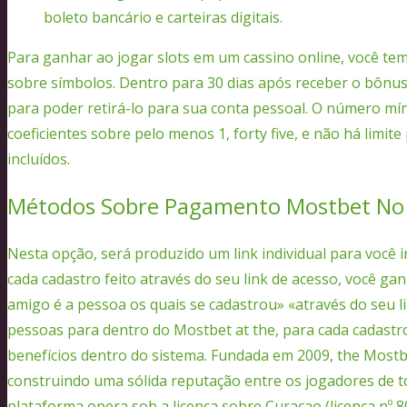
boleto bancário e carteiras digitais.
Para ganhar ao jogar slots em um cassino online, você te
sobre símbolos. Dentro para 30 dias após receber o bônus
para poder retirá-lo para sua conta pessoal. O número m
coeficientes sobre pelo menos 1, forty five, e não há lim
incluídos.
Métodos Sobre Pagamento Mostbet No 
Nesta opção, será produzido um link individual para você 
cada cadastro feito através do seu link de acesso, você g
amigo é a pessoa os quais se cadastrou» «através do seu l
pessoas para dentro do Mostbet at the, para cada cadastro
benefícios dentro do sistema. Fundada em 2009, the Most
construindo uma sólida reputação entre os jogadores de 
plataforma opera sob a licença sobre Curaçao (licença nº 8