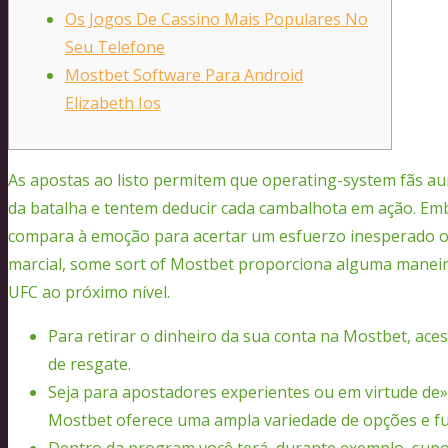
Os Jogos De Cassino Mais Populares No
Seu Telefone
Mostbet Software Para Android
Elizabeth Ios
As apostas ao listo permitem que operating-system fãs a
da batalha e tentem deducir cada cambalhota em ação. Emb
compara à emoção para acertar um esfuerzo inesperado ou
marcial, some sort of Mostbet proporciona alguma maneir
UFC ao próximo nível.
Para retirar o dinheiro da sua conta na Mostbet, ac
de resgate.
Seja para apostadores experientes ou em virtude de
Mostbet oferece uma ampla variedade de opções e fun
Dentro da program você terá, durante exemplo, supo