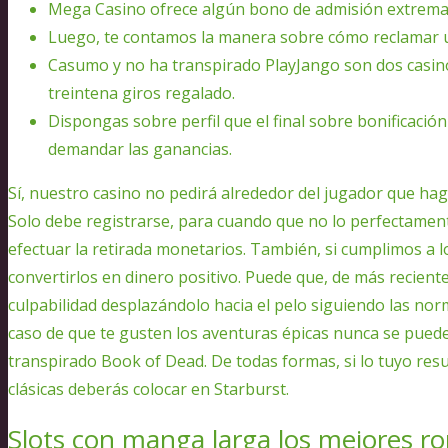
Mega Casino ofrece algún bono de admisión extrema
Luego, te contamos la manera sobre cómo reclamar u
Casumo y no ha transpirado PlayJango son dos casin
treintena giros regalado.
Dispongas sobre perfil que el final sobre bonificaci
demandar las ganancias.
Sí, nuestro casino no pedirá alrededor del jugador que ha
Solo debe registrarse, para cuando que no lo perfectament
efectuar la retirada monetarios. También, si cumplimos a
convertirlos en dinero positivo. Puede que, de más recient
culpabilidad desplazándolo hacia el pelo siguiendo las norma
caso de que te gusten los aventuras épicas nunca se pued
transpirado Book of Dead. De todas formas, si lo tuyo re
clásicas deberás colocar en Starburst.
Slots con manga larga los mejores ro