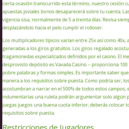
cierta ocasión transcurrido esta término, nuestro cesión
apuestas joviales bonos desaparecerá sobre tu cuenta. Las
vigencia sisa, normalmente de 5 a treinta días. Revisa siem
desplazándolo hacia el pelo cumplir el rollover.
Los multiplicadores típicos varían entre 25x así­ como 40x
generadas a los giros gratuitos. Los giros regalado acos
tragamonedas especializados definidos por el casino. El mej
desprovisto depósito es Vavada Casino – proporciona 100 t
pobre palabras y formas simples. Es importante saber que
manera a los requisitos sobre puesta. Como podrí­a ser, 
acostumbran a narrar en el 500% de todos estos campos, e
indumentarias una ruleta podrán argumentar solo algún po
juegas juegos una buena cuota inferior, deberás colocar 
requisitos sobre puesta.
Restricciones de Jugadores