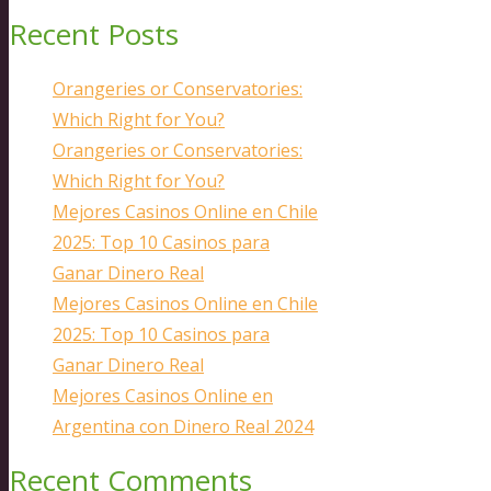
Recent Posts
Orangeries or Conservatories:
Which Right for You?
Orangeries or Conservatories:
Which Right for You?
Mejores Casinos Online en Chile
2025: Top 10 Casinos para
Ganar Dinero Real
Mejores Casinos Online en Chile
2025: Top 10 Casinos para
Ganar Dinero Real
Mejores Casinos Online en
Argentina con Dinero Real 2024
Recent Comments