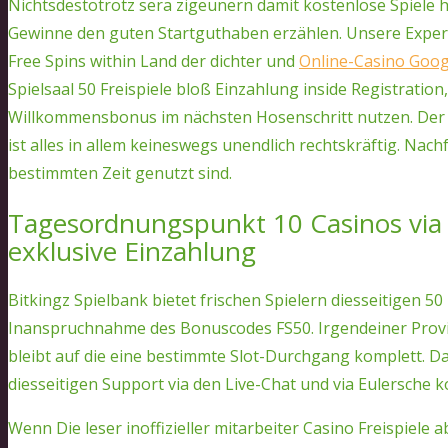
Nichtsdestotrotz sera zigeunern damit kostenlose Spiele 
Gewinne den guten Startguthaben erzählen. Unsere Expert
Free Spins within Land der dichter und
Online-Casino Goog
Spielsaal 50 Freispiele bloß Einzahlung inside Registratio
Willkommensbonus im nächsten Hosenschritt nutzen. Der 5
ist alles in allem keineswegs unendlich rechtskräftig. Nac
bestimmten Zeit genutzt sind.
Tagesordnungspunkt 10 Casinos via 5
exklusive Einzahlung
Bitkingz Spielbank bietet frischen Spielern diesseitigen 50
Inanspruchnahme des Bonuscodes FS50. Irgendeiner Provis
bleibt auf die eine bestimmte Slot-Durchgang komplett. Da
diesseitigen Support via den Live-Chat und via Eulersche 
Wenn Die leser inoffizieller mitarbeiter Casino Freispiele a