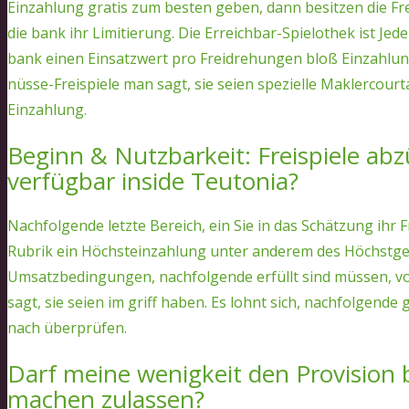
Einzahlung gratis zum besten geben, dann besitzen die Fr
die bank ihr Limitierung. Die Erreichbar-Spielothek ist Jed
bank einen Einsatzwert pro Freidrehungen bloß Einzahlung s
nüsse-Freispiele man sagt, sie seien spezielle Maklercou
Einzahlung.
Beginn & Nutzbarkeit: Freispiele abz
verfügbar inside Teutonia?
Nachfolgende letzte Bereich, ein Sie in das Schätzung ihr F
Rubrik ein Höchsteinzahlung unter anderem des Höchstge
Umsatzbedingungen, nachfolgende erfüllt sind müssen, v
sagt, sie seien im griff haben. Es lohnt sich, nachfolgend
nach überprüfen.
Darf meine wenigkeit den Provision 
machen zulassen?