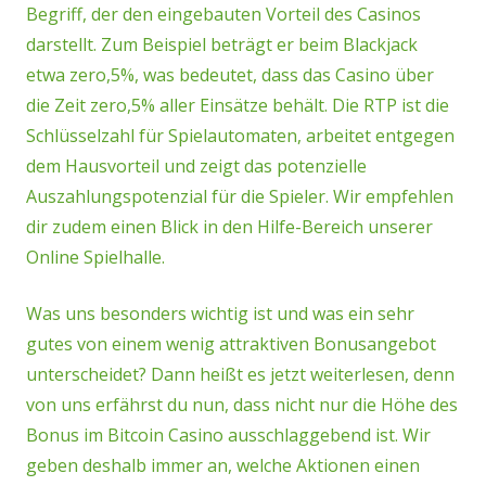
Begriff, der den eingebauten Vorteil des Casinos
darstellt. Zum Beispiel beträgt er beim Blackjack
etwa zero,5%, was bedeutet, dass das Casino über
die Zeit zero,5% aller Einsätze behält. Die RTP ist die
Schlüsselzahl für Spielautomaten, arbeitet entgegen
dem Hausvorteil und zeigt das potenzielle
Auszahlungspotenzial für die Spieler. Wir empfehlen
dir zudem einen Blick in den Hilfe-Bereich unserer
Online Spielhalle.
Was uns besonders wichtig ist und was ein sehr
gutes von einem wenig attraktiven Bonusangebot
unterscheidet? Dann heißt es jetzt weiterlesen, denn
von uns erfährst du nun, dass nicht nur die Höhe des
Bonus im Bitcoin Casino ausschlaggebend ist. Wir
geben deshalb immer an, welche Aktionen einen