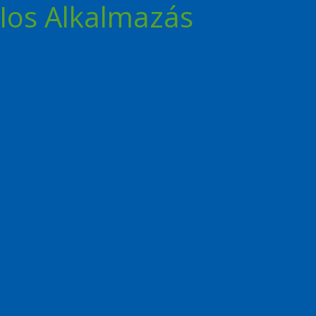
Ios Alkalmazás