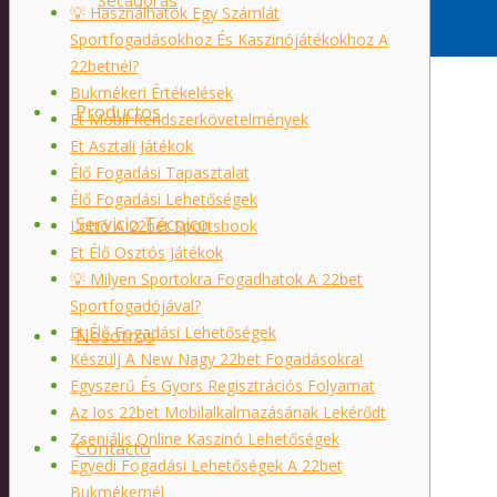
Secadoras
💡 Használhatok Egy Számlát
Sportfogadásokhoz És Kaszinójátékokhoz A
22betnél?
Bukmékeri Értékelések
Productos
Et Mobil Rendszerkövetelmények
Et Asztali Játékok
Élő Fogadási Tapasztalat
Élő Fogadási Lehetőségek
Servicio Técnico
Lottó A 22bet Sportsbook
Et Élő Osztós Játékok
💡 Milyen Sportokra Fogadhatok A 22bet
Sportfogadójával?
Et Élő Fogadási Lehetőségek
Nosotros
Készülj A New Nagy 22bet Fogadásokra!
Egyszerű És Gyors Regisztrációs Folyamat
Az Ios 22bet Mobilalkalmazásának Lekérődt
Zseniális Online Kaszinó Lehetőségek
Contacto
Egyedi Fogadási Lehetőségek A 22bet
Bukmékernél