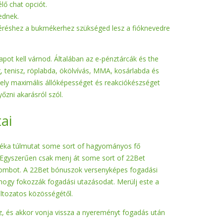
lő chat opciót.
ednek.
éréshez a bukmékerhez szükséged lesz a fióknevedre
napot kell várnod. Általában az e-pénztárcák és the
, tenisz, röplabda, ökölvívás, MMA, kosárlabda és
mely maximális állóképességet és reakciókészséget
őzni akarásról szól.
ai
sztéka túlmutat some sort of hagyományos fő
Egyszerűen csak menj át some sort of 22Bet
 gombot. A 22Bet bónuszok versenyképes fogadási
 hogy fokozzák fogadási utazásodat. Merülj este a
áltozatos közösségétől.
z, és akkor vonja vissza a nyereményt fogadás után