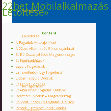
22bet Mobilalkalmazás 
Letöltése»
Calefactor
Content
Lavadoras
A Fogadók Visszajelzései
A 22bet Alkalmazás Bónuszajánlatai
Et Élő Osztó Játékok Magyarországon
Et Fizetési Módok
Lavavajillas
Esport Fogadások
Lemondhatok Egy Fogadást?
Élőben Frissülő Oddsok
Et Esport Fogadás
Refrigerador
Et Által Kínált Fogadási Oddsok
Befizetési Módok – Magyarország
Et Sport Piacok És Fogadási Típusok
Péntek Újratöltve Sport Bónusz