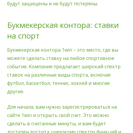
будут защищены и не будут потеряны.
Букмекерская контора: ставки
на спорт
Букмекерская контора 1win – это место, где вы
можете сделать ставку на любое спортивное
событие. Компания предлагает широкий спектр
ставок на различные виды спорта, включая
футбол, баскетбол, теннис, хоккей и многие
другие.
Для начала, вам нужно зарегистрироваться на
сайте 1win и открыть свой счет. Это можно
сделать в считанные минуты, и вам будет
доступен доступ к широкому спектру функций и