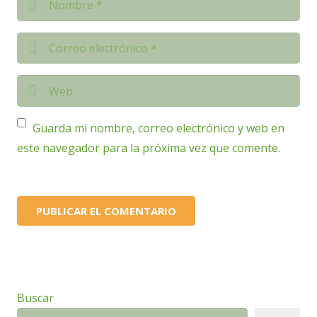
Guarda mi nombre, correo electrónico y web en
este navegador para la próxima vez que comente.
Buscar