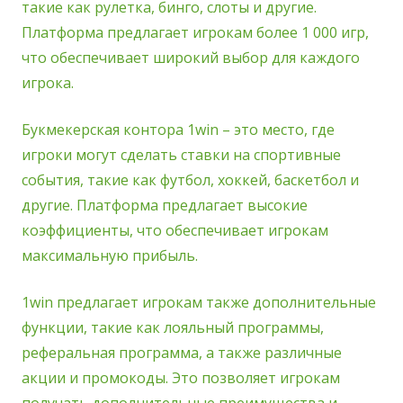
такие как рулетка, бинго, слоты и другие.
Платформа предлагает игрокам более 1 000 игр,
что обеспечивает широкий выбор для каждого
игрока.
Букмекерская контора 1win – это место, где
игроки могут сделать ставки на спортивные
события, такие как футбол, хоккей, баскетбол и
другие. Платформа предлагает высокие
коэффициенты, что обеспечивает игрокам
максимальную прибыль.
1win предлагает игрокам также дополнительные
функции, такие как лояльный программы,
реферальная программа, а также различные
акции и промокоды. Это позволяет игрокам
получать дополнительные преимущества и