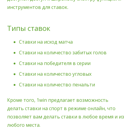
инструментов для ставок.
Типы ставок
Ставки на исход матча
Ставки на количество забитых голов
Ставки на победителя в серии
Ставки на количество угловых
Ставки на количество пенальти
Кроме того, 1win предлагает возможность
делать ставки на спорт в режиме онлайн, что
позволяет вам делать ставки в любое время и из
любого места.