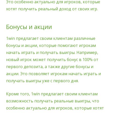
Это особенно актуально для игроков, которые
хотят получить реальный доход от своих игр.
Бонусы и акции
1win предлагает своим клиентам различные
бонусы и акции, которые помогают игрокам
начать играть и получать выигры. Например,
новый игрок может получить бонус в 100% от
первого депозита, а также другие бонусы и
акции. Это позволяет игрокам начать играть и
получать выигры уже с первого дня.
Кроме того, 1win предлагает своим клиентам
возможность получать реальные выигры, что
особенно актуально для игроков, которые хотят