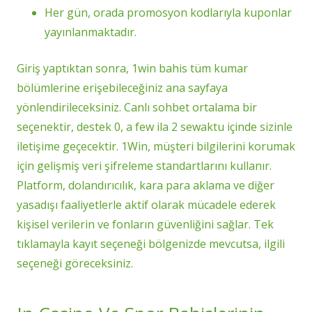
Her gün, orada promosyon kodlarıyla kuponlar
yayınlanmaktadır.
Giriş yaptıktan sonra, 1win bahis tüm kumar
bölümlerine erişebileceğiniz ana sayfaya
yönlendirileceksiniz. Canlı sohbet ortalama bir
seçenektir, destek 0, a few ila 2 sewaktu içinde sizinle
iletişime geçecektir. 1Win, müşteri bilgilerini korumak
için gelişmiş veri şifreleme standartlarını kullanır.
Platform, dolandırıcılık, kara para aklama ve diğer
yasadışı faaliyetlerle aktif olarak mücadele ederek
kişisel verilerin ve fonların güvenliğini sağlar. Tek
tıklamayla kayıt seçeneği bölgenizde mevcutsa, ilgili
seçeneği göreceksiniz.