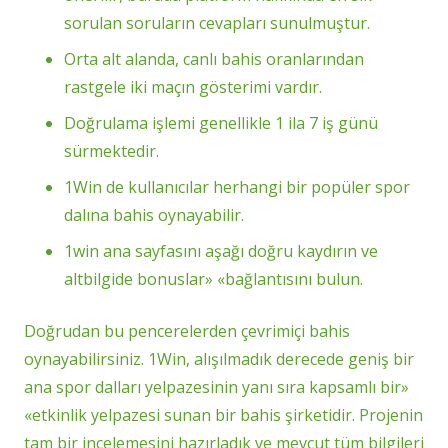
sorulan soruların cevapları sunulmuştur.
Orta alt alanda, canlı bahis oranlarından
rastgele iki maçın gösterimi vardır.
Doğrulama işlemi genellikle 1 ila 7 iş günü
sürmektedir.
1Win de kullanıcılar herhangi bir popüler spor
dalına bahis oynayabilir.
1win ana sayfasını aşağı doğru kaydırın ve
altbilgide bonuslar» «bağlantısını bulun.
Doğrudan bu pencerelerden çevrimiçi bahis
oynayabilirsiniz. 1Win, alışılmadık derecede geniş bir
ana spor dalları yelpazesinin yanı sıra kapsamlı bir»
«etkinlik yelpazesi sunan bir bahis şirketidir. Projenin
tam bir incelemesini hazırladık ve mevcut tüm bilgileri