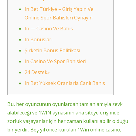
In Bet Türkiye – Giriş Yapın Ve
Online Spor Bahisleri Oynayın
In — Casino Ve Bahis
In Bonusları
Şirketin Bonus Politikası
In Casino Ve Spor Bahisleri
24 Destek»
In Bet Yüksek Oranlarla Canlı Bahis
Bu, her oyuncunun oyunlardan tam anlamıyla zevk
alabileceği ve 1WIN aynasının ana siteye erişimde
zorluk yaşayanlar için her zaman kullanılabilir olduğu
bir yerdir. Beş yıl önce kurulan 1Win online casino,