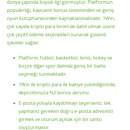
dünya çapında büyük ilgi görmüştür. Platformun
popülerliği, kapsamlı bonus sisteminden ve geniş
oyun kütüphanesinden kaynaklanmaktadır. 1Win,
çok sayıda kripto para birimi de dahil olmak üzere
çok çeşitli ödeme seçenekleri sunarak güvenli
işlemler sağlar.
Platform, futbol, basketbol, tenis, hokey ve
birçok diğer spor dalında geniş bir bahis
seçeneği sunmaktadır.
1Win ile kripto para ile bakiye yüklediğinizde,
depozitonuza %2 bonus alırsınız.
E-posta yoluyla kaydolmayı seçerseniz, tek
yapmanız gereken doğru e-posta adresinizi
girmek ve oturum açmak için bir canto
oluşturmaktır.