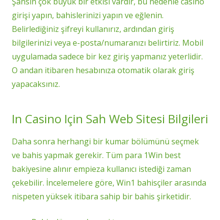
Şansın çok büyük bir etkisi vardır, bu nedenle casino
girişi yapın, bahislerinizi yapın ve eğlenin.
Belirlediğiniz şifreyi kullanırız, ardından giriş
bilgilerinizi veya e-posta/numaranızı belirtiriz. Mobil
uygulamada sadece bir kez giriş yapmanız yeterlidir.
O andan itibaren hesabınıza otomatik olarak giriş
yapacaksınız.
In Casino Için Sah Web Sitesi Bilgileri
Daha sonra herhangi bir kumar bölümünü seçmek
ve bahis yapmak gerekir. Tüm para 1Win best
bakiyesine alınır empieza kullanıcı istediği zaman
çekebilir. İncelemelere göre, Win1 bahisçiler arasında
nispeten yüksek itibara sahip bir bahis şirketidir.