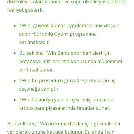
düzenleyici olarak tanınır ve çoğu ülkede yasal olarak
faaliyet gösterir.
1Win, güvenli kumar uygulamalarını» «teşvik
eden «Sorumlu Oyun» programına
katılmaktadır.
Bu şekilde, 1Win Bahis spor bahisleri için
potansiyelinizi artırma konusunda mükemmel
bir fırsat sunar.
1Win bu prosedürü gerçekleştirmek için üç
seçeneğe sahiptir.
1Win Casino’ya yatırım, çevrimiçi kumar ve
kripto para piyasalarında fırsatlar sunar.
Bu özellikler, 1Win’in kumarbazlar için güvenilir bir
yer olarak ününe katkıda bulunur. Şu anda 1win