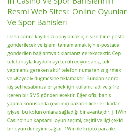
In Casino Ve Spor Bahislerinin
Resmi Web Sitesi: Online Oyunlar
Ve Spor Bahisleri
Daha sonra kaydınızı onaylamak için size bir e-posta
gönderilecek ve işlemi tamamlamak için e-postada
gönderilen bağlantıya tıklamanız gerekecektir. Cep
telefonuyla kaydolmayı tercih ediyorsanız, tek
yapmanız gereken aktif telefon numaranızı girmek
ve «Kaydol» düğmesine tıklamaktır. Bundan sonra
kişisel hesabınıza erişmek için kullanıcı adı ve şifre
içeren bir SMS gönderilecektir. Eğer ofis, bahis
yapma konusunda çevrimiçi pazarın liderleri kadar
iyiyse, bu kolun onlara sağladığı bir avantajdır. j. 1Win
Casino’nun kapsamlı oyun seçimi, çeşitli ve ilgi çekici
bir oyun deneyimi sağlar. 1Win ile kripto para ile