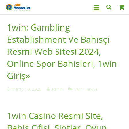
Categorías
1win: Gambling
Productos
Establishment Ve Bahisçi
Servicio Técnico
Resmi Web Sitesi 2024,
Online Spor Bahisleri, 1win
Nosotros
Giriş»
Contacto
marzo 10, 2025
admin
1win Turkiye
1win Casino Resmi Site,
Bahis Ofisi, Slotlar, Oyun