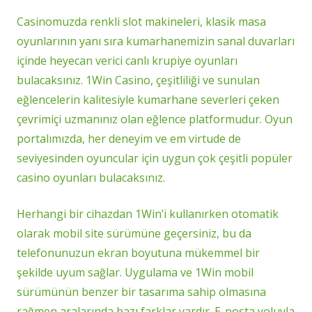
Casinomuzda renkli slot makineleri, klasik masa
oyunlarının yanı sıra kumarhanemizin sanal duvarları
içinde heyecan verici canlı krupiye oyunları
bulacaksınız. 1Win Casino, çeşitliliği ve sunulan
eğlencelerin kalitesiyle kumarhane severleri çeken
çevrimiçi uzmanınız olan eğlence platformudur. Oyun
portalımızda, her deneyim ve em virtude de
seviyesinden oyuncular için uygun çok çeşitli popüler
casino oyunları bulacaksınız.
Herhangi bir cihazdan 1Win’i kullanırken otomatik
olarak mobil site sürümüne geçersiniz, bu da
telefonunuzun ekran boyutuna mükemmel bir
şekilde uyum sağlar. Uygulama ve 1Win mobil
sürümünün benzer bir tasarıma sahip olmasına
rağmen aralarında bazı farklar vardır. E-posta yoluyla