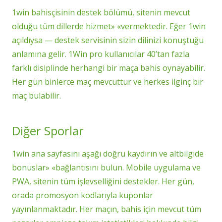
1win bahisçisinin destek bölümü, sitenin mevcut
olduğu tüm dillerde hizmet» «vermektedir. Eğer 1win
açıldıysa — destek servisinin sizin dilinizi konuştuğu
anlamına gelir. 1Win pro kullanıcılar 40’tan fazla
farklı disiplinde herhangi bir maça bahis oynayabilir.
Her gün binlerce maç mevcuttur ve herkes ilginç bir
maç bulabilir.
Diğer Sporlar
1win ana sayfasını aşağı doğru kaydırın ve altbilgide
bonuslar» «bağlantısını bulun. Mobile uygulama ve
PWA, sitenin tüm işlevselliğini destekler. Her gün,
orada promosyon kodlarıyla kuponlar
yayınlanmaktadır. Her maçın, bahis için mevcut tüm