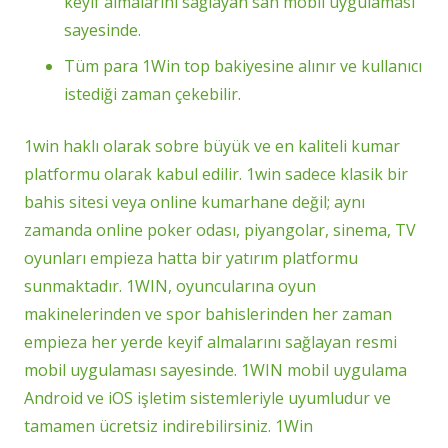
keyif almalarını sağlayan sah mobil uygulaması
sayesinde.
Tüm para 1Win top bakiyesine alınır ve kullanıcı
istediği zaman çekebilir.
1win haklı olarak sobre büyük ve en kaliteli kumar
platformu olarak kabul edilir. 1win sadece klasik bir
bahis sitesi veya online kumarhane değil; aynı
zamanda online poker odası, piyangolar, sinema, TV
oyunları empieza hatta bir yatırım platformu
sunmaktadır. 1WIN, oyuncularına oyun
makinelerinden ve spor bahislerinden her zaman
empieza her yerde keyif almalarını sağlayan resmi
mobil uygulaması sayesinde. 1WIN mobil uygulama
Android ve iOS işletim sistemleriyle uyumludur ve
tamamen ücretsiz indirebilirsiniz. 1Win