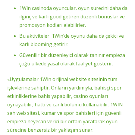
1Win casinoda oyuncular, oyun sürecini daha da
ilginç ve karlı good getiren düzenli bonuslar ve
promosyon kodları alabilirler.
Bu aktiviteler, 1Win’de oyunu daha da çekici ve
karlı blooming getirir.
Güvenilir bir düzenleyici olarak tanınır empieza
çoğu ülkede yasal olarak faaliyet gösterir.
«Uygulamalar 1Win orijinal website sitesinin tüm
işlevlerine sahiptir. Onların yardımıyla, bahisçi spor
etkinliklerine bahis yapabilir, casino oyunları
oynayabilir, hattı ve canlı bölümü kullanabilir. 1WIN
sah web sitesi, kumar ve spor bahisleri için güvenli
empieza heyecan verici bir ortam yaratarak oyun
sürecine benzersiz bir yaklaşım sunar.