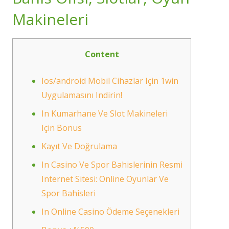
Makineleri
Content
Ios/android Mobil Cihazlar Için 1win
Uygulamasını Indirin!
In Kumarhane Ve Slot Makineleri
Için Bonus
Kayıt Ve Doğrulama
In Casino Ve Spor Bahislerinin Resmi
Internet Sitesi: Online Oyunlar Ve
Spor Bahisleri
In Online Casino Ödeme Seçenekleri