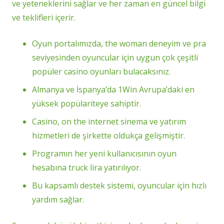
ve yeteneklerini sağlar ve her zaman en güncel bilgi
ve teklifleri içerir.
Oyun portalımızda, the woman deneyim ve pra
seviyesinden oyuncular için uygun çok çeşitli
popüler casino oyunları bulacaksınız.
Almanya ve İspanya’da 1Win Avrupa’daki en
yüksek popülariteye sahiptir.
Casino, on the internet sinema ve yatırım
hizmetleri de şirkette oldukça gelişmiştir.
Programın her yeni kullanıcısının oyun
hesabına truck lira yatırılıyor.
Bu kapsamlı destek sistemi, oyuncular için hızlı
yardım sağlar.