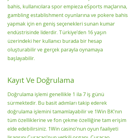
bahis, kullanıcılara spor empieza eSports maçlarına,
gambling establishment oyunlarına ve pokere bahis
yapmak için en geniş seçenekleri sunan kumar
endüstrisinde liderdir. Türkiye’den 16 yaşın
üzerindeki her kullanıcı burada bir hesap
oluşturabilir ve gerçek parayla oynamaya
başlayabilir.
Kayıt Ve Doğrulama
Doğrulama işlemi genellikle 1 ila 7 iş günü
sürmektedir. Bu basit adımları takip ederek
doğrulama işlemini tamamlayabilir ve 1Win BK’nın
tüm özelliklerine ve fon çekme özelliğine tam erişim
elde edebilirsiniz. 1Win casino’nun oyun faaliyeti
lisansını Curacao’nun yetkili organı, Curacao