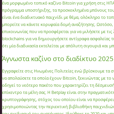
ένα μορφωμένο τοπικό καζίνο Bitcoin για χρήση στις ΗΠΑ.
πρόγραμμα υποστήριξης, τα προσκεκλημένα μπόνους του 
είναι ένα διαδικτυακό παιχνίδι με θέμα, ολόκληρο το τοπ
μπορείτε να κάνετε κορυφαία δομή αναζήτησης. Ωστόσο,
επικοινωνίας που να προσφέρεται για να μιλήσετε με τις
blockchains για να δημιουργήσετε αντίγραφα ασφαλείας 
ότι μία διαδικασία εκτελείται με απόλυτη σιγουριά και μ
Άγνωστα καζίνο στο διαδίκτυο 2025
Εγγραφείτε στις Ηνωμένες Πολιτείες ενώ βρίσκουμε τα σ
να απολαύσετε τα οποία έχουν Bitcoin, ξεκινώντας με το 
οδηγεί το νεότερο πακέτο που χαρακτηρίζει τη δέσμευσή 
επίκεντρο τα μέλη σας. Η Betplay είναι στην πραγματικό
κρυπτογράφησης, στόχος του οποίου είναι να προσφέρει 
χρησιμοποιώντας την περιεκτική βιβλιοθήκη παιχνιδιών
τον σχεδιασμό του συστήματος. Ιδρύθηκε το 2020 και μπο