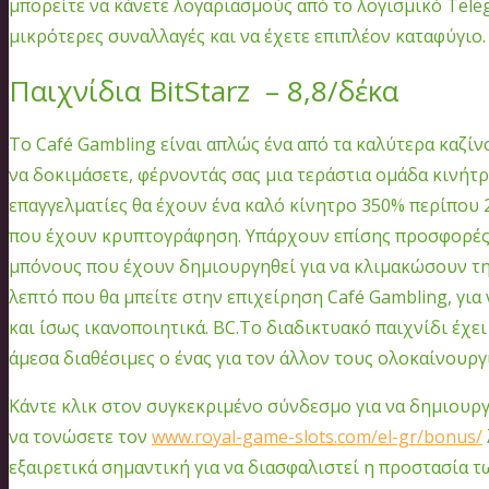
μπορείτε να κάνετε λογαριασμούς από το λογισμικό Teleg
μικρότερες συναλλαγές και να έχετε επιπλέον καταφύγιο.
Παιχνίδια BitStarz – 8,8/δέκα
Το Café Gambling είναι απλώς ένα από τα καλύτερα καζί
να δοκιμάσετε, φέρνοντάς σας μια τεράστια ομάδα κινήτρω
επαγγελματίες θα έχουν ένα καλό κίνητρο 350% περίπου 
που έχουν κρυπτογράφηση. Υπάρχουν επίσης προσφορές
μπόνους που έχουν δημιουργηθεί για να κλιμακώσουν τη
λεπτό που θα μπείτε στην επιχείρηση Café Gambling, για
και ίσως ικανοποιητικά. BC.Το διαδικτυακό παιχνίδι έχει
άμεσα διαθέσιμες ο ένας για τον άλλον τους ολοκαίνουργ
Κάντε κλικ στον συγκεκριμένο σύνδεσμο για να δημιουργ
να τονώσετε τον
www.royal-game-slots.com/el-gr/bonus/
εξαιρετικά σημαντική για να διασφαλιστεί η προστασία τ