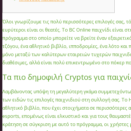
Όλοι γνωρίζουμε τις πολύ περισσότερες επιλογές σας, τόσ
ευρύτεροι είναι οι θεατές. Το BC Online παιχνίδι είναι 
πρόγραμμα στο οποίο μπορείτε να βρείτε έναν εξαιρετικό
τζόγου, ένα αθλητικό βιβλίο, ιπποδρομίες, ένα λότο και 
μόνο μεταξύ των καλύτερων εταιρειών τυχερών παιχνιδ
διαθέσιμες, αλλά είναι πολύ επικεντρωμένο στο πόκερ πο
Τα πιο δημοφιλή Cryptos για παιχν
Λαμβάνοντας υπόψη τη μεγαλύτερη γκάμα συμμετεχόντων 
των ειδών τις επιλογές παιχνιδιού στη συλλογή σας. Το 
αθλητικό βιβλίο, που έχει στοιχήματα σε περισσότερες 
esports, επομένως είναι ελκυστικό και για τους θαυμασ
κράτηση σε σύγκριση με αυτό το πρόγραμμα, οι χρήστες μ