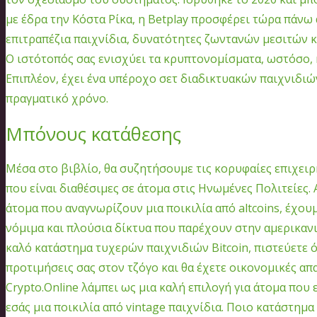
με έδρα την Κόστα Ρίκα, η Betplay προσφέρει τώρα πάνω 
επιτραπέζια παιχνίδια, δυνατότητες ζωντανών μεσιτών 
Ο ιστότοπός σας ενισχύει τα κρυπτονομίσματα, ωστόσο,
Επιπλέον, έχει ένα υπέροχο σετ διαδικτυακών παιχνιδιώ
πραγματικό χρόνο.
Μπόνους κατάθεσης
Μέσα στο βιβλίο, θα συζητήσουμε τις κορυφαίες επιχε
που είναι διαθέσιμες σε άτομα στις Ηνωμένες Πολιτείες.
άτομα που αναγνωρίζουν μια ποικιλία από altcoins, έχουμ
νόμιμα και πλούσια δίκτυα που παρέχουν στην αμερικανι
καλό κατάστημα τυχερών παιχνιδιών Bitcoin, πιστεύετε ό
προτιμήσεις σας στον τζόγο και θα έχετε οικονομικές απα
Crypto.Online λάμπει ως μια καλή επιλογή για άτομα που 
εσάς μια ποικιλία από vintage παιχνίδια. Ποιο κατάστημ