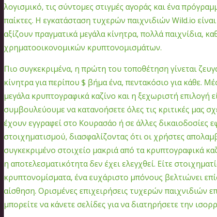
λογισμικό, τις σύντομες στιγμές αγοράς και ένα πρόγρα
παίκτες. Η εγκατάσταση τυχερών παιχνιδιών Wild.io είναι
αξίζουν πραγματικά μεγάλα κίνητρα, πολλά παιχνίδια, κα
χρηματοοικονομικών κρυπτονομισμάτων.
Πιο συγκεκριμένα, η πρώτη του τοποθέτηση γίνεται ζευγ
κίνητρα για περίπου $ βήμα ένα, πεντακόσιο για κάθε. Μ
μεγάλα κρυπτογραφικά καζίνο και η ξεχωριστή επιλογή εί
συμβουλεύουμε να κατανοήσετε όλες τις κριτικές μας σχ
έχουν εγγραφεί στο Κουρασάο ή σε άλλες δικαιοδοσίες 
στοιχηματισμού, διασφαλίζοντας ότι οι χρήστες απολαμβ
συγκεκριμένο στοιχείο μακριά από τα κρυπτογραφικά καζ
η αποτελεσματικότητα δεν έχει ελεγχθεί. Είτε στοιχηματίζ
κρυπτονομίσματα, ένα ευχάριστο μπόνους βελτιώνει επ
αίσθηση. Ορισμένες επιχειρήσεις τυχερών παιχνιδιών επ
μπορείτε να κάνετε σελίδες για να διατηρήσετε την ισο