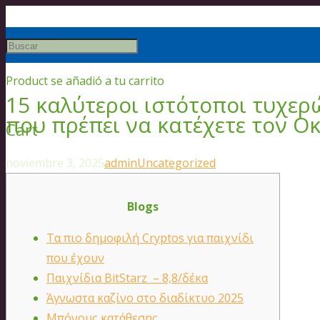
Product
se añadió a tu carrito
15 καλύτεροι ιστότοποι τυχερώ
που πρέπει να κατέχετε τον Ο
Cart
noviembre 3, 2025
admin
Uncategorized
Blogs
Τα πιο δημοφιλή Cryptos για παιχνίδι
που έχουν
Παιχνίδια BitStarz – 8,8/δέκα
Άγνωστα καζίνο στο διαδίκτυο 2025
Μπόνους κατάθεσης