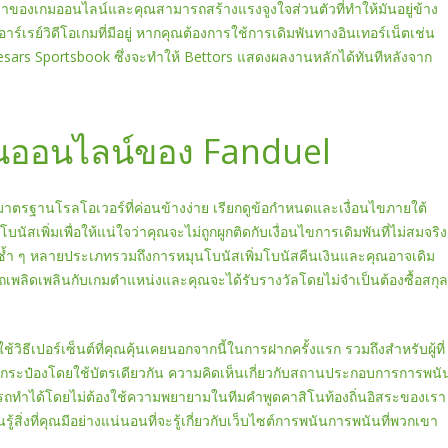
่กว่าของเกมออนไลน์และคุณสามารถสร้างแรงจูงใจส่วนตัวที่ทำให้มันอยู่ข้าง
ร์เรย์วิดีโอเกมที่มีอยู่ หากคุณต้องการใช้การเดิมพันทางอินเทอร์เน็ตเช่น
sars Sportsbook ซึ่งจะทำให้ Bettors แสดงผลงานหลักได้ทันทีหลังจาก
ิโนออนไลน์ของ Fanduel
ึ่งมีมาตรฐานโรลโอเวอร์ที่ค่อนข้างง่าย เรียกดูข้อกำหนดและเงื่อนไขภายใต้
บนัสเพิ่มเพื่อให้แน่ใจว่าคุณจะไม่ถูกผูกติดกับเงื่อนไขการเดิมพันที่ไม่สมจริง
 ๆ หลายประเภทรวมถึงการหมุนโบนัสเพิ่มโบนัสคืนเงินและคุณอาจเดิม
ถเพลิดเพลินกับเกมตำแหน่งและคุณจะได้รับรางวัลโดยไม่จำเป็นต้องซื้อสกุล
ช้วิธีเปอร์เซ็นต์ที่คุณคุ้นเคยนอกจากนี้ในการฝากครั้งแรก รวมถึงสำหรับผู้ที่
ระป๋องโดยใช้บัตรเดียวกัน ความคิดเห็นเกี่ยวกับสถานประกอบการการพนั
ถทำได้โดยไม่ต้องใช้ความพยายามในทีมคำพูดคาสิโนท้องถิ่นอิสระของเรา
ู้สิ่งที่คุณมีอย่างแน่นอนที่จะรู้เกี่ยวกับเว็บไซต์การพนันการพนันที่พวกเขา