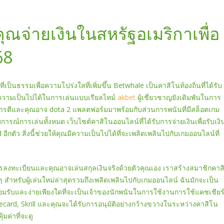
ี่คุณจ่ายเงินในสหรัฐอเมริกาเพื่อ
68
ป็นธรรมเพื่อความโปร่งใสที่เพิ่มขึ้น Betwhale เป็นคาสิโนท้องถิ่นที่ได้รับ
ะความเป็นไปได้ในการเล่นแบบเรียลไทม์
akbet
ผู้เชี่ยวชาญยังเดิมพันในการ
รตีและคุณอาจ dota 2 แพลตฟอร์มมาพร้อมกับส่วนการพนันที่มีสล็อตเกม
ารณ์การเล่นทั้งหมด เว็บไซต์คาสิโนออนไลน์ที่ได้รับการจ่ายเงินเพื่อรับเงิ
อีกตัว สิ่งนี้ช่วยให้คุณมีความเป็นไปได้ที่จะเพลิดเพลินไปกับเกมออนไลน์ที่
ลงทะเบียนและคุณอาจเล่นสกุลเงินจริงด้วยตัวคุณเอง เราสร้างสมาชิกคาส
ๆ สำหรับผู้เล่นใหม่ล่าสุดรวมถึงเพลิดเพลินไปกับเกมออนไลน์ ฉันมักจะเป็น
อมรับและง่ายเพียงใดที่จะเป็นเจ้าของนักพนันในการใช้งานการใช้แคชเชียร
afecard, Skrill และคุณจะได้รับการอนุมัติอย่างกว้างขวางในระหว่างคาสิโน
มค่าที่จะดู