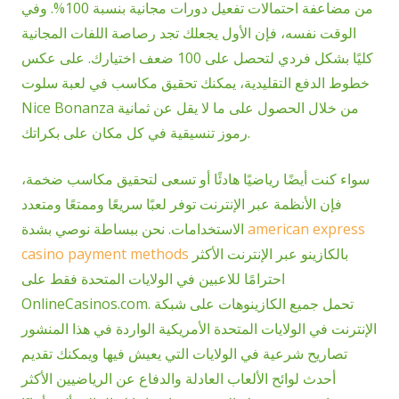
من مضاعفة احتمالات تفعيل دورات مجانية بنسبة 100%. وفي
الوقت نفسه، فإن الأول يجعلك تجد رصاصة اللفات المجانية
كليًا بشكل فردي لتحصل على 100 ضعف اختيارك. على عكس
خطوط الدفع التقليدية، يمكنك تحقيق مكاسب في لعبة سلوت
Nice Bonanza من خلال الحصول على ما لا يقل عن ثمانية
رموز تنسيقية في كل مكان على بكراتك.
سواء كنت أيضًا رياضيًا هادئًا أو تسعى لتحقيق مكاسب ضخمة،
فإن الأنظمة عبر الإنترنت توفر لعبًا سريعًا وممتعًا ومتعدد
american express
الاستخدامات. نحن ببساطة نوصي بشدة
بالكازينو عبر الإنترنت الأكثر
casino payment methods
احترامًا للاعبين في الولايات المتحدة فقط على
OnlineCasinos.com. تحمل جميع الكازينوهات على شبكة
الإنترنت في الولايات المتحدة الأمريكية الواردة في هذا المنشور
تصاريح شرعية في الولايات التي يعيش فيها ويمكنك تقديم
أحدث لوائح الألعاب العادلة والدفاع عن الرياضيين الأكثر