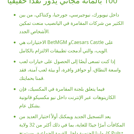
100 بالمائة مجاني يدور نقدًا حقيقيًا
داخل نيويورك، نيوجيرسي، جورجيا، وكنتاكي، من بين
الكثير من شركات المقامرة في اليانصيب منعت تمكين
الأشخاص الجدد.
الاختيارات هي BetMGM وCaesars Castle على
الويب، والتي أدمجت تطبيقات الالتزام بالكامل.
إذا كنت تسعى أيضًا إلى الحصول على خيارات لعب
واسعة النطاق، أو حوافز وافرة، أو بيئة لعب آمنة، فقد
قمنا بحمايتك.
فيما يتعلق بلجنة المقامرة في المكسيك، فإن
الكازينوهات عبر الإنترنت داخل نيو مكسيكو قانونية
بشكل عام.
يعد التسجيل الجديد ويمكنك أولاً اختيار العديد من
المكافآت أمرًا جيدًا للغاية، بما في ذلك أكثر من 32 ولاية
كارولينا الجنوبية داخل القيمة الجماعية، وستمنح Pulsz