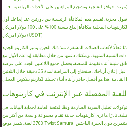
ل مجزية. تُقسم هذه المكافأة الرئيسية بين دورتين عند إيداعك أول
إيداعين. عادةً ما يُقدم أحدث الكازينوهات المحلية مكافأة إيداع بنسبة 100% على 100 دولار أمريكي (USDT) و50% على 200
دولار أمريكي (USDT).
ًا فعالًا لألعاب العملات المشفرة منذ ذلك الحين. يتميز الكازينو الجديد
دات النسبة المئوية، ويمكنك دعمها من خلال مطابقة إيداعك الأول مع
 دقائق قليلة أثناء تقييمنا للمنصة. يحصل جميع اللاعبين الجدد على فرصة
للمطالبة بمكافأة دعوة مطابقة بنسبة 100%. ولكن قبل إعلان أرباحك، ستحتاج إلى المراهنة لمدة 35 دقيقة خلال الثلاثين
كولات تحليل السرية الصارمة وفقًا للائحة العامة لحماية البيانات في
يلية. نادرًا ما نرى كازينوهات حديثة تقدم مجموعة واسعة من أكثر من
3700 لعبة. يتميز موقع Twist Samurai بتصميمه الرائع وجماله الأخّاذ، كما يوفر منصة رائعة للمستثمرين ذوي الخبرة الباحثين