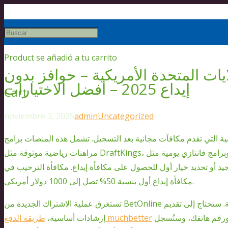
Product
se añadió a tu carrito
يات المتحدة الأمريكية – حوافز بدون
إيداع 2025 – أفضل الاختيارات
Cart
noviembre 3, 2025
admin
Uncategorized
ية التي تقدم مكافآت مجانية بعد التسجيل. تشمل هذه المنصات برامج
مراهنات رياضية موثوقة مثل DraftKings، وبرامج فانتازي يومية مثل ParlayPlay. بالطبع، تتطلب معظم هذه المنصات من
أو تحديد خيار أول للحصول على مكافأة إيداع. مكافأة الترحيب في Underdog Fantasy هي
مكافأة إيداع أول بنسبة 50% تصل إلى 1000 دولار أمريكي.
ية.
ستحتاج إلى تقديم
بالإضافة إلى اسمك الكامل وعنوان بريدك الإلكتروني ورقم هاتفك، وستُسجل
طريقة الدفع muchbetter
إرشادات أساسية،