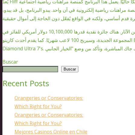
يُعدّ Fliff من أكثر برامج المراهنات الرياضية تميزًا في أمريكا حاليًا. يعمل هذا البرنامج كمنصة مراهنات رياضية اجتماعية
ة مراهنات رياضية إلكترونية في آن واحد. يبدو البرنامج، بل قد يبدو،
كلما زادت تذاكرك، زادت فرصك في الفوز بنصيبك من الآثار. هناك جائزة نقدية قدرها 10,100,000 دولار أمريكي للفائز في
المجموعة الجديدة، وسيربح 100 لاعب شهريًا. كما يقدم أحدث كازينو BetOnline Live Broker جائزة كبرى حديثة تُسمى
Buscar
Buscar
Recent Posts
Orangeries or Conservatories:
Which Right for You?
Orangeries or Conservatories:
Which Right for You?
Mejores Casinos Online en Chile