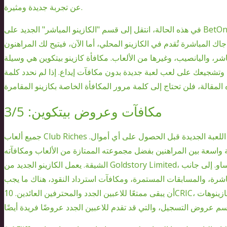
عن تجربة جديدة ومثيرة.
في هذه الحالة، انتقل إلى قسم "الكازينو المباشر" الجديد على BetOnline، حيث ينتظرك نخبة من موزعي البطاقات في
جاك المباشرة تُقدم في الكازينو المحلي، أما الآن، فيتيح لك المراهنون
اشر، واليانصيب، وغيرها من الألعاب. مكافأة كازينو بيتكوين هي وسيلة
، وتشجيعك على لعب لعبة جديدة بدون مكافآت إيداع. إذا لم نحدد كلمة
مكافآت وعروض بيتكوين: 3/5
جميع ألعاب Club Riches معقولة التكلفة، ويمكنك تجربة اللعبة الجديدة قبل الحصول على أي أموال.
ة واسعة بين المراهنين بفضل مجموعته الممتازة من الألعاب ومكافآته
الشيقة. يعمل الكازينو الجديد من Goldstory Limited، وهو حاصل على ترخيص مراهنات من هيئات كوراساو. إلى جانب
ب المباشرة، والمسابقات المستمرة، ومكافآت استرداد النقود، هناك ما يجب
أن يبقى ممتعًا للاعبين الجدد والمحترفين العائدين. 10CRIC، الذي صُمم "للناس، من شخص ما"، هو أحد أشهر الكازينوهات