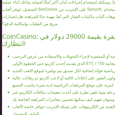
 تشترط المنصة ألا يقل عمرك عن 18 عامًا، ويمكنك استخدام إجراءات أمان أكثر أمانًا لحماية بياناتك أثناء عملية
التسجيل. تتوفر ألعاب BetOnline على الإنترنت من Betsoft، ويمكنك أيضًا استخدام Rival Betting، وغيرها؛ حيث تُقدم هذه
 آليات ماكينات القمار التي تُعدّ مهمة جدًا للمراهنة. هل إصدارات Betsoft البصرية أو اسم منافس للمقامرة لديه
مزيج من التقلبات وإمكانية الدفع؟
CoinCasino: تهنئة ضخمة بالعملات المشفرة بقيمة 29000 دولار في
انتظارك!
قية أو المشفرة لإجراء التحويلات والاستفادة من عرض الترحيب
لون العثور على إعلانات كافية أو لاعب كازينو ذو رهانات عالية
رحلة بينما نلقي نظرة على أحدث تعقيدات مكافآت الكازينو عبر
لعديد من الكازينوهات على شبكة الإنترنت حوافز خاصة لألعاب
الهاتف المحمول.