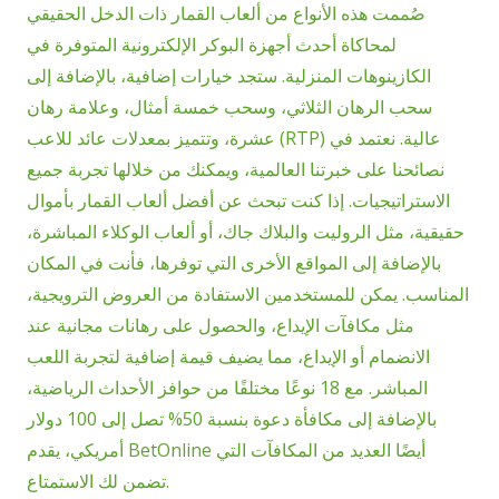
صُممت هذه الأنواع من ألعاب القمار ذات الدخل الحقيقي
لمحاكاة أحدث أجهزة البوكر الإلكترونية المتوفرة في
الكازينوهات المنزلية. ستجد خيارات إضافية، بالإضافة إلى
سحب الرهان الثلاثي، وسحب خمسة أمثال، وعلامة رهان
عشرة، وتتميز بمعدلات عائد للاعب (RTP) عالية. نعتمد في
نصائحنا على خبرتنا العالمية، ويمكنك من خلالها تجربة جميع
الاستراتيجيات. إذا كنت تبحث عن أفضل ألعاب القمار بأموال
حقيقية، مثل الروليت والبلاك جاك، أو ألعاب الوكلاء المباشرة،
بالإضافة إلى المواقع الأخرى التي توفرها، فأنت في المكان
المناسب. يمكن للمستخدمين الاستفادة من العروض الترويجية،
مثل مكافآت الإيداع، والحصول على رهانات مجانية عند
الانضمام أو الإيداع، مما يضيف قيمة إضافية لتجربة اللعب
المباشر. مع 18 نوعًا مختلفًا من حوافز الأحداث الرياضية،
بالإضافة إلى مكافأة دعوة بنسبة 50% تصل إلى 100 دولار
أمريكي، يقدم BetOnline أيضًا العديد من المكافآت التي
تضمن لك الاستمتاع.