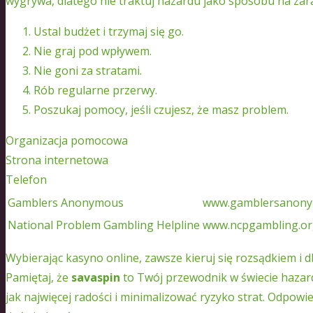
wygrywa, dlatego nie traktuj hazardu jako sposobu na zara
Ustal budżet i trzymaj się go.
Nie graj pod wpływem.
Nie goni za stratami.
Rób regularne przerwy.
Poszukaj pomocy, jeśli czujesz, że masz problem.
Organizacja pomocowa
Strona internetowa
Telefon
Gamblers Anonymous
www.gamblersanony
National Problem Gambling Helpline
www.ncpgambling.o
Wybierając kasyno online, zawsze kieruj się rozsądkiem i 
Pamiętaj, że
savaspin
to Twój przewodnik w świecie hazard
jak najwięcej radości i minimalizować ryzyko strat. Odpowi