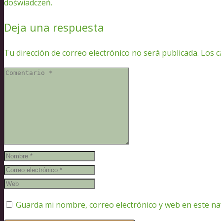
doświadczeń.
Deja una respuesta
Tu dirección de correo electrónico no será publicada.
Los c
Guarda mi nombre, correo electrónico y web en este n