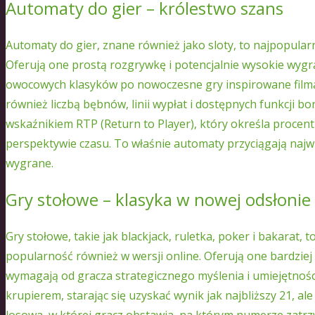
Automaty do gier – królestwo szans
Automaty do gier, znane również jako sloty, to najpopular
Oferują one prostą rozgrywkę i potencjalnie wysokie wygr
owocowych klasyków po nowoczesne gry inspirowane filmami
również liczbą bębnów, linii wypłat i dostępnych funkcji
wskaźnikiem RTP (Return to Player), który określa procen
perspektywie czasu. To właśnie automaty przyciągają najwi
wygrane.
Gry stołowe – klasyka w nowej odsłonie
Gry stołowe, takie jak blackjack, ruletka, poker i bakarat, 
popularność również w wersji online. Oferują one bardziej
wymagają od gracza strategicznego myślenia i umiejętności.
krupierem, starając się uzyskać wynik jak najbliższy 21, ale 
losowa, w której gracz obstawia, na którym numerze zatrzy