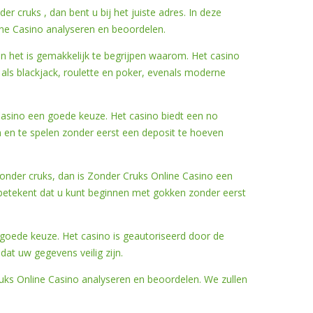
er cruks , dan bent u bij het juiste adres. In deze
ine Casino analyseren en beoordelen.
n het is gemakkelijk te begrijpen waarom. Het casino
 als blackjack, roulette en poker, evenals moderne
asino een goede keuze. Het casino biedt een no
n en te spelen zonder eerst een deposit te hoeven
onder cruks, dan is Zonder Cruks Online Casino een
betekent dat u kunt beginnen met gokken zonder eerst
 goede keuze. Het casino is geautoriseerd door de
dat uw gegevens veilig zijn.
ruks Online Casino analyseren en beoordelen. We zullen