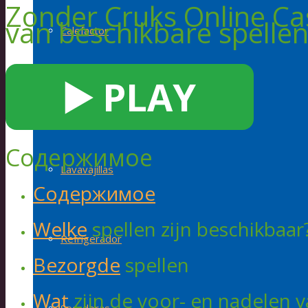
Zonder Cruks Online Ca
van beschikbare spelle
Calefactor
▶️ PLAY
Lavadoras
Содержимое
Lavavajillas
Содержимое
Welke
spellen zijn beschikbaar
Refrigerador
Bezorgde
spellen
Wat
zijn de voor- en nadelen v