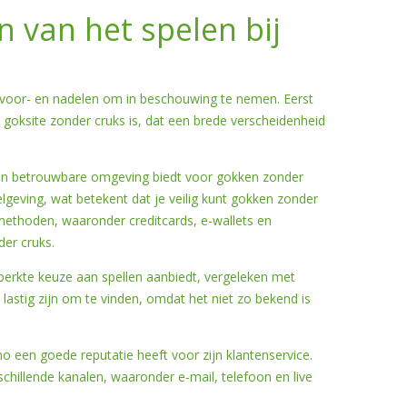
n van het spelen bij
e voor- en nadelen om in beschouwing te nemen. Eerst
 goksite zonder cruks is, dat een brede verscheidenheid
ge en betrouwbare omgeving biedt voor gokken zonder
lgeving, wat betekent dat je veilig kunt gokken zonder
methoden, waaronder creditcards, e-wallets en
er cruks.
eperkte keuze aan spellen aanbiedt, vergeleken met
lastig zijn om te vinden, omdat het niet zo bekend is
no een goede reputatie heeft voor zijn klantenservice.
schillende kanalen, waaronder e-mail, telefoon en live