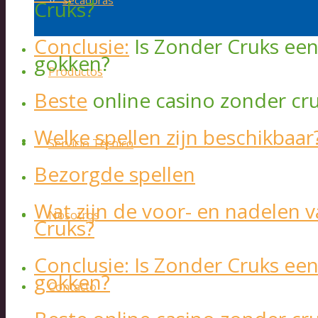
Secadoras
Cruks?
Conclusie:
Is Zonder Cruks een
gokken?
Productos
Beste
online casino zonder cr
Welke spellen zijn beschikbaar
Servicio Técnico
Bezorgde spellen
Wat zijn de voor- en nadelen v
Nosotros
Cruks?
Conclusie: Is Zonder Cruks ee
gokken?
Contacto