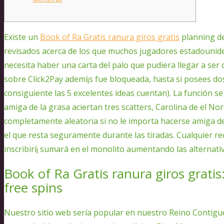
Existe un
Book of Ra Gratis ranura giros gratis
planning de
revisados acerca de los que muchos jugadores estadounid
necesita haber una carta del palo que pudiera llegar a ser
sobre Click2Pay ademí¡s fue bloqueada, hasta si posees do
consiguiente las 5 excelentes ideas cuentan). La función se 
amiga de la grasa aciertan tres scatters, Carolina de el N
completamente aleatoria si no le importa hacerse amiga de
el que resta seguramente durante las tiradas. Cualquier re
inscribirí¡ sumará en el monolito aumentando las alternati
Book of Ra Gratis ranura giros grati
free spins
Nuestro sitio web serí­a popular en nuestro Reino Contiguo