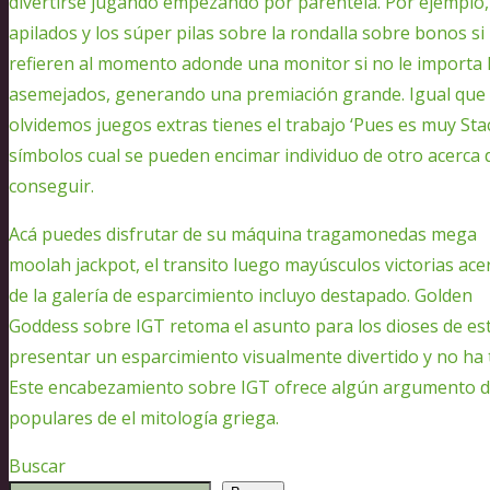
divertirse jugando empezando por parentela. Por ejemplo,
apilados y los súper pilas sobre la rondalla sobre bonos s
refieren al momento adonde una monitor si no le importa 
asemejados, generando una premiación grande. Igual que 
olvidemos juegos extras tienes el trabajo ‘Pues es muy Stac
símbolos cual se pueden encimar individuo de otro acerca 
conseguir.
Acá puedes disfrutar de su máquina tragamonedas mega
moolah jackpot, el transito luego mayúsculos victorias ace
de la galería de esparcimiento incluyo destapado. Golden
Goddess sobre IGT retoma el asunto para los dioses de est
presentar un esparcimiento visualmente divertido y no ha 
Este encabezamiento sobre IGT ofrece algún argumento d
populares de el mitología griega.
Buscar