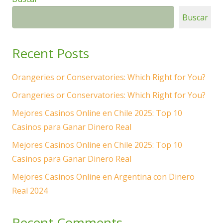
Buscar
Recent Posts
Orangeries or Conservatories: Which Right for You?
Orangeries or Conservatories: Which Right for You?
Mejores Casinos Online en Chile 2025: Top 10
Casinos para Ganar Dinero Real
Mejores Casinos Online en Chile 2025: Top 10
Casinos para Ganar Dinero Real
Mejores Casinos Online en Argentina con Dinero
Real 2024
Recent Comments