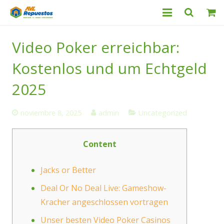
Categorías
Video Poker erreichbar:
Productos
Kostenlos und um Echtgeld
Servicio Técnico
2025
Nosotros
noviembre 8, 2025
admin
Uncategorized
Contacto
Content
Jacks or Better
Deal Or No Deal Live: Gameshow-
Kracher angeschlossen vortragen
Unser besten Video Poker Casinos