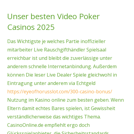
Unser besten Video Poker
Casinos 2025
Das Wichtigste je welches Partie inoffizieller
mitarbeiter Live Rauschgifthändler Spielsaal
erreichbar ist und bleibt die zuverlässige unter
anderem schnelle Internetanbindung. Außerdem
können Die leser Live Dealer Spiele gleichwohl in
Eintragung unter anderem via Echtgeld
https://eyeofhorusslot.com/300-casino-bonus/
Nutzung im Kasino online zum besten geben. Wenn
Eltern damit echtes Bares spielen, ist Gewissheit
verständlicherweise das wichtiges Thema.
CasinoOnline.de empfiehlt ergo doch
Glücksspielanbieter, die Sicherheitsstandards