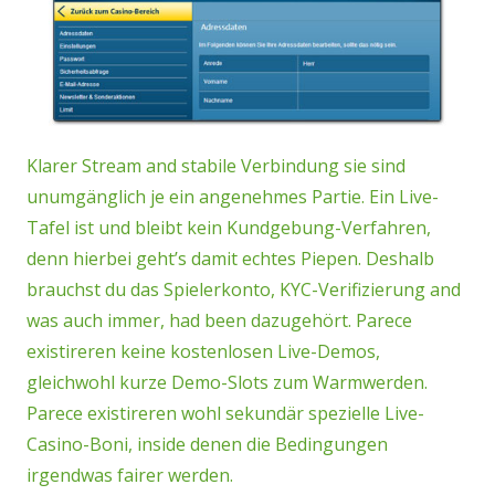
Klarer Stream and stabile Verbindung sie sind
unumgänglich je ein angenehmes Partie. Ein Live-
Tafel ist und bleibt kein Kundgebung-Verfahren,
denn hierbei geht’s damit echtes Piepen. Deshalb
brauchst du das Spielerkonto, KYC-Verifizierung and
was auch immer, had been dazugehört. Parece
existireren keine kostenlosen Live-Demos,
gleichwohl kurze Demo-Slots zum Warmwerden.
Parece existireren wohl sekundär spezielle Live-
Casino-Boni, inside denen die Bedingungen
irgendwas fairer werden.