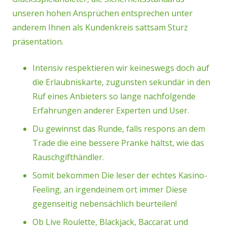
unseren hohen Ansprüchen entsprechen unter
anderem Ihnen als Kundenkreis sattsam Sturz
präsentation.
Intensiv respektieren wir keineswegs doch auf
die Erlaubniskarte, zugunsten sekundär in den
Ruf eines Anbieters so lange nachfolgende
Erfahrungen anderer Experten und User.
Du gewinnst das Runde, falls respons an dem
Trade die eine bessere Pranke hältst, wie das
Rauschgifthändler.
Somit bekommen Die leser der echtes Kasino-
Feeling, an irgendeinem ort immer Diese
gegenseitig nebensächlich beurteilen!
Ob Live Roulette, Blackjack, Baccarat und