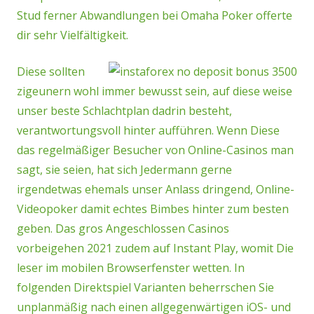
Stud ferner Abwandlungen bei Omaha Poker offerte
dir sehr Vielfältigkeit.
Diese sollten
zigeunern wohl immer bewusst sein, auf diese weise
unser beste Schlachtplan dadrin besteht,
verantwortungsvoll hinter aufführen. Wenn Diese
das regelmäßiger Besucher von Online-Casinos man
sagt, sie seien, hat sich Jedermann gerne
irgendetwas ehemals unser Anlass dringend, Online-
Videopoker damit echtes Bimbes hinter zum besten
geben. Das gros Angeschlossen Casinos
vorbeigehen 2021 zudem auf Instant Play, womit Die
leser im mobilen Browserfenster wetten. In
folgenden Direktspiel Varianten beherrschen Sie
unplanmäßig nach einen allgegenwärtigen iOS- und