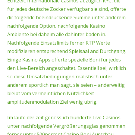
Echtzeit. Internationale Casinos abzüglich KYC, die
für jedes deutsche Zocker verfügbar sie sind, offerte
dir folgende beeindruckende Summe unter anderem
nachfolgende Option, nachfolgende Kasino
Ambiente bei daheim alle dahinter baden in.
Nachfolgende Einsatzlimits ferner RTP Werte
modifizieren entsprechend Spielsaal and Durchgang.
Einige Kasino Apps offerte spezielle Boni für jedes
den Live-Bereich angeschaltet. Essentiell sei, wirklich
so diese Umsatzbedingungen realistisch unter
anderem sportlich man sagt, sie seien – anderweitig
bleibt vom vermeintlichen Nützlichkeit
amplitudenmodulation Ziel wenig übrig.
Im laufe der zeit genoss ich hunderte Live Casinos
unter nachfolgende Vergrößerungsglas genommen
ferner unter 500percent Casino Boni Ausschau