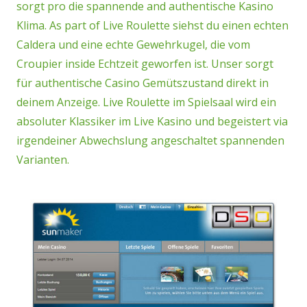
sorgt pro die spannende and authentische Kasino
Klima. As part of Live Roulette siehst du einen echten
Caldera und eine echte Gewehrkugel, die vom
Croupier inside Echtzeit geworfen ist. Unser sorgt
für authentische Casino Gemütszustand direkt in
deinem Anzeige. Live Roulette im Spielsaal wird ein
absoluter Klassiker im Live Kasino und begeistert via
irgendeiner Abwechslung angeschaltet spannenden
Varianten.