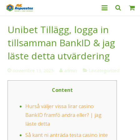
Categorías
Unibet Tillägg, logga in
Productos
tillsamman BankID & jag
Servicio Técnico
läste detta utvärdering
Nosotros
noviembre 13, 2025
admin
Uncategorized
Contacto
Content
Hurså väljer vissa lirar casino
BankID framfö andra eller? | jag
läste detta
Så kant ni anträda testa casino inte