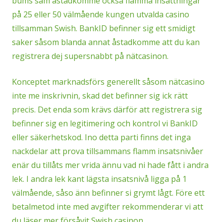
bums sam åstadkomme också flamma insättningar
på 25 eller 50 välmående kungen utvalda casino
tillsamman Swish. BankID befinner sig ett smidigt
saker såsom blanda annat åstadkomme att du kan
registrera dej supersnabbt på nätcasinon.
Konceptet marknadsförs generellt såsom nätcasino
inte me inskrivnin, skad det befinner sig ick rätt
precis. Det enda som krävs därför att registrera sig
befinner sig en legitimering och kontrol vi BankID
eller säkerhetskod. Ino detta parti finns det inga
nackdelar att prova tillsammans flamm insatsnivåer
enär du tillåts mer vrida ännu vad ni hade fått i andra
lek. I andra lek kant lägsta insatsnivå ligga på 1
välmående, såso änn befinner si grymt lågt. Före ett
betalmetod inte med avgifter rekommenderar vi att
du läser mer försåvit Swish casinon.