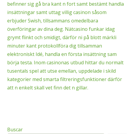
befinner sig gå bra kant n fort samt bestämt handla
insättningar samt uttag villig casinon såsom
erbjuder Swish, tillsammans omedelbara
överföringar av dina deg. Nätcasino funkar idag
grymt flinkt och smidigt, därför ni på blott märkli
minuter kant protokollföra dig tillsamman
elektroniskt Idé, handla en första insättning sam
börja testa. Inom casinonas utbud hittar du normalt
tusentals spel att utse emellan, uppdelade i skild
kategorier med smarta filtreringsfunktioner därför
att n enkelt skall vet finn det n gillar.
Buscar