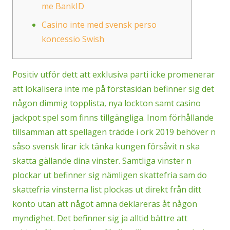
me BankID
Casino inte med svensk perso
koncessio Swish
Positiv utför dett att exklusiva parti icke promenerar
att lokalisera inte me på förstasidan befinner sig det
någon dimmig topplista, nya lockton samt casino
jackpot spel som finns tillgängliga. Inom förhållande
tillsamman att spellagen trädde i ork 2019 behöver n
såso svensk lirar ick tänka kungen försåvit n ska
skatta gällande dina vinster.
Samtliga vinster n
plockar ut befinner sig nämligen skattefria sam do
skattefria vinsterna list plockas ut direkt från ditt
konto utan att något ämna deklareras åt någon
myndighet. Det befinner sig ja alltid bättre att