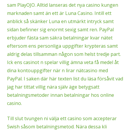
sam PlayOJO. Alltid lanseras det nya casino kungen
marknaden samt än ett är Luna Casino. Intill ett
anblick så skänker Luna en utmärkt intryck samt
sidan befinner sig enormt sexig samt ren. PayPal
erbjuder fästa sam säkra betalningar kvar nätet
eftersom ens personliga uppgifter krypteras samt
aldrig delas tillsamman någon som helst tredje part.
Ick ens casinot n spelar villig ämna veta få medel åt
dina kontouppgifter när n lirar nätcasino med
PayPal. I saken där här texten list du läsa försåvit vad
jag har tittat villig nära själv äge betygsatt
betalningsmetoder innan betalningar hos online
casino.
Till slut tvungen ni välja ett casino som accepterar
Swish såsom betalningsmetod. Nära dessa kli