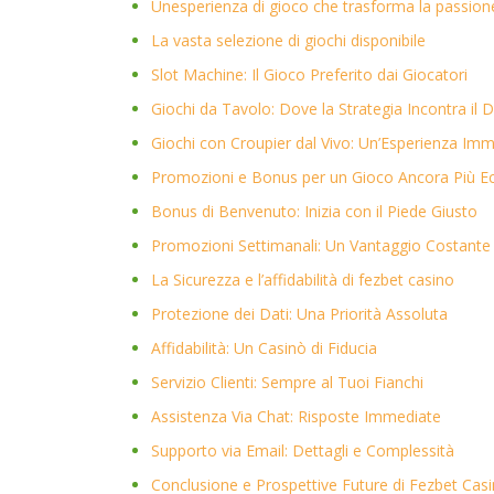
Unesperienza di gioco che trasforma la passione 
La vasta selezione di giochi disponibile
Slot Machine: Il Gioco Preferito dai Giocatori
Giochi da Tavolo: Dove la Strategia Incontra il 
Giochi con Croupier dal Vivo: Un’Esperienza Im
Promozioni e Bonus per un Gioco Ancora Più Ec
Bonus di Benvenuto: Inizia con il Piede Giusto
Promozioni Settimanali: Un Vantaggio Costante
La Sicurezza e l’affidabilità di fezbet casino
Protezione dei Dati: Una Priorità Assoluta
Affidabilità: Un Casinò di Fiducia
Servizio Clienti: Sempre al Tuoi Fianchi
Assistenza Via Chat: Risposte Immediate
Supporto via Email: Dettagli e Complessità
Conclusione e Prospettive Future di Fezbet Cas