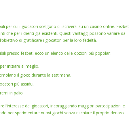
li per cui i giocatori scelgono di iscriversi su un casinò online. Fezbet
nti che per i clienti già esistenti. Questi vantaggi possono variare da
obiettivo di gratificare i giocatori per la loro fedeltà.
ibili presso fezbet, ecco un elenco delle opzioni più popolari:
 per iniziare al meglio.
 stimolano il gioco durante la settimana.
iocatori più assidui.
emi in palio.
 l’interesse dei giocatori, incoraggiando maggiori partecipazioni e
do per sperimentare nuovi giochi senza rischiare il proprio denaro.