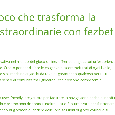
oco che trasforma la
 straordinarie con fezbet
tiva nel mondo del gioco online, offrendo ai giocatori un’esperienz
e. Creato per soddisfare le esigenze di scommettitori di ogni livello,
 slot machine ai giochi da tavolo, garantendo qualcosa per tutti.
n senso di comunità tra i giocatori, che possono competere e
ia user-friendly, progettata per facilitare la navigazione anche ai neofiti
i e promozioni disponibili. Inoltre, il sito è ottimizzato per funzionare
ndo ai giocatori di godere delle loro sessioni di gioco ovunque si