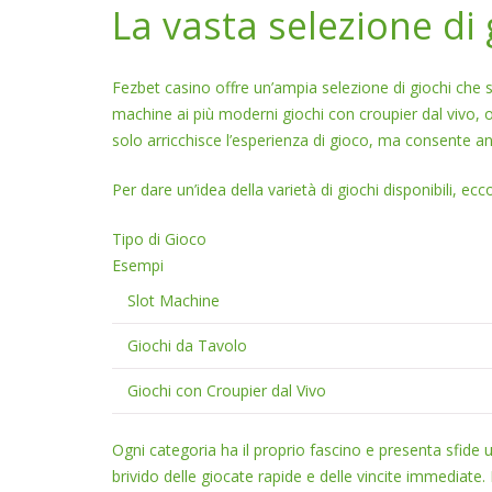
La vasta selezione di 
Fezbet casino offre un’ampia selezione di giochi che so
machine ai più moderni giochi con croupier dal vivo, o
solo arricchisce l’esperienza di gioco, ma consente an
Per dare un’idea della varietà di giochi disponibili, ecc
Tipo di Gioco
Esempi
Slot Machine
Giochi da Tavolo
Giochi con Croupier dal Vivo
Ogni categoria ha il proprio fascino e presenta sfide 
brivido delle giocate rapide e delle vincite immediate. 