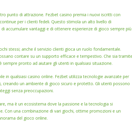
ro punto di attrazione. Fezbet casino premia i nuovi iscritti con
inue per i clienti fedeli. Questo stimola un alto livello di
tà di accumulare vantaggi e di ottenere esperienze di gioco sempre più
ochi stessi; anche il servizio clienti gioca un ruolo fondamentale.
i possano contare su un supporto efficace e tempestivo. Che sia tramit
è sempre pronto ad aiutare gli utenti in qualsiasi situazione.
le in qualsiasi casino online. Fezbet utilizza tecnologie avanzate per
ri, creando un ambiente di gioco sicuro e protetto. Gli utenti possono
unteggi senza preoccupazioni.
re, ma è un ecosistema dove la passione e la tecnologia si
ie. Con una combinazione di vari giochi, ottime promozioni e un
 panorama del gioco online.