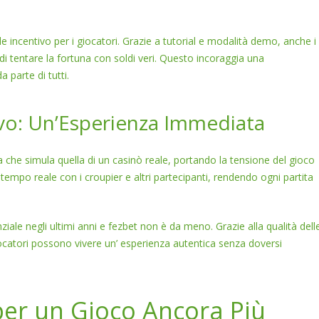
nde incentivo per i giocatori. Grazie a tutorial e modalità demo, anche i
di tentare la fortuna con soldi veri. Questo incoraggia una
 parte di tutti.
ivo: Un’Esperienza Immediata
 che simula quella di un casinò reale, portando la tensione del gioco
tempo reale con i croupier e altri partecipanti, rendendo ogni partita
ale negli ultimi anni e fezbet non è da meno. Grazie alla qualità dell
giocatori possono vivere un’ esperienza autentica senza doversi
er un Gioco Ancora Più