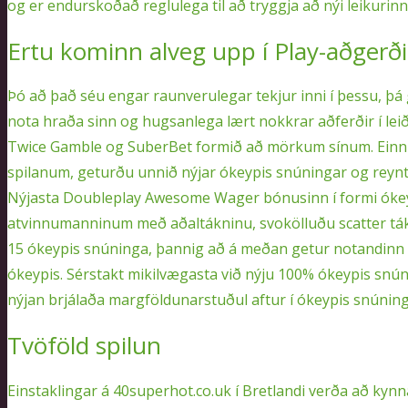
og er endurskoðað reglulega til að tryggja að nýi leikurin
Ertu kominn alveg upp í Play-aðgerð
Þó að það séu engar raunverulegar tekjur inni í þessu, þá 
nota hraða sinn og hugsanlega lært nokkrar aðferðir í leið
Twice Gamble og SuberBet formið að mörkum sínum. Einni
spilanum, geturðu unnið nýjar ókeypis snúningar og reynt
Nýjasta Doubleplay Awesome Wager bónusinn í formi ókeyp
atvinnumanninum með aðaltákninu, svokölluðu scatter tákn
15 ókeypis snúninga, þannig að á meðan getur notandinn 
ókeypis. Sérstakt mikilvægasta við nýju 100% ókeypis snún
nýjan brjálaða margföldunarstuðul aftur í ókeypis snúni
Tvöföld spilun
Einstaklingar á 40superhot.co.uk í Bretlandi verða að kynn