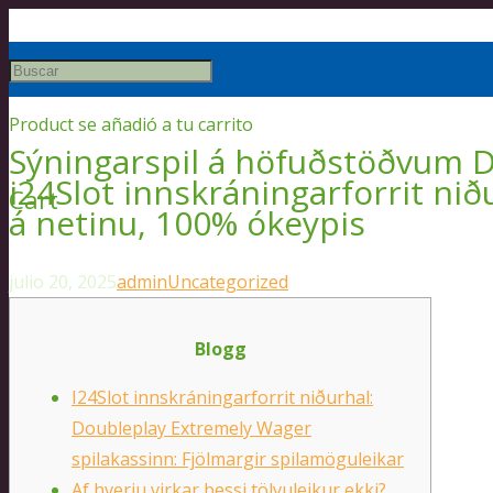
Product
se añadió a tu carrito
Sýningarspil á höfuðstöðvum 
i24Slot innskráningarforrit nið
Cart
á netinu, 100% ókeypis
julio 20, 2025
admin
Uncategorized
Blogg
I24Slot innskráningarforrit niðurhal:
Doubleplay Extremely Wager
spilakassinn: Fjölmargir spilamöguleikar
Af hverju virkar þessi tölvuleikur ekki?