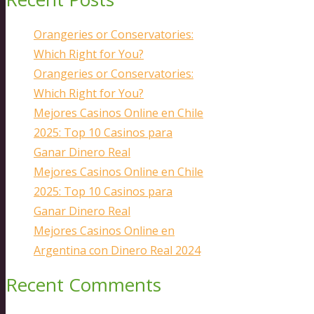
Orangeries or Conservatories:
Which Right for You?
Orangeries or Conservatories:
Which Right for You?
Mejores Casinos Online en Chile
2025: Top 10 Casinos para
Ganar Dinero Real
Mejores Casinos Online en Chile
2025: Top 10 Casinos para
Ganar Dinero Real
Mejores Casinos Online en
Argentina con Dinero Real 2024
Recent Comments