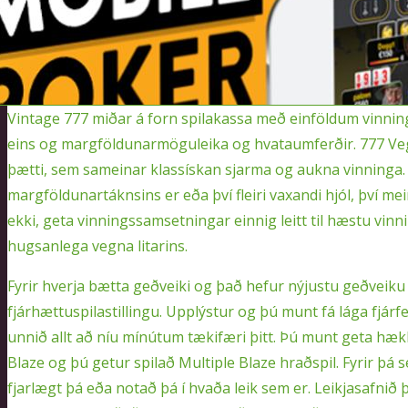
Vintage 777 miðar á forn spilakassa með einföldum vinni
eins og margföldunarmöguleika og hvataumferðir. 777 Veg
þætti, sem sameinar klassískan sjarma og aukna vinninga. Þv
margföldunartáknsins er eða því fleiri vaxandi hjól, því mei
ekki, geta vinningssamsetningar einnig leitt til hæstu vinn
hugsanlega vegna litarins.
Fyrir hverja bætta geðveiki og það hefur nýjustu geðveiku
fjárhættuspilastillingu. Upplýstur og þú munt fá lága fjár
unnið allt að níu mínútum tækifæri þitt. Þú munt geta h
Blaze og þú getur spilað Multiple Blaze hraðspil. Fyrir þ
fjarlægt þá eða notað þá í hvaða leik sem er. Leikjasafnið 