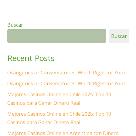
Buscar
Buscar
Recent Posts
Orangeries or Conservatories: Which Right for You?
Orangeries or Conservatories: Which Right for You?
Mejores Casinos Online en Chile 2025: Top 10
Casinos para Ganar Dinero Real
Mejores Casinos Online en Chile 2025: Top 10
Casinos para Ganar Dinero Real
Mejores Casinos Online en Argentina con Dinero