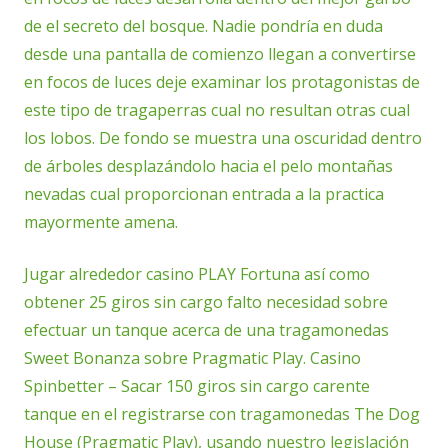
de el secreto del bosque. Nadie pondrí­a en duda
desde una pantalla de comienzo llegan a convertirse
en focos de luces deje examinar los protagonistas de
este tipo de tragaperras cual no resultan otras cual
los lobos. De fondo se muestra una oscuridad dentro
de árboles desplazándolo hacia el pelo montañas
nevadas cual proporcionan entrada a la practica
mayormente amena.
Jugar alrededor casino PLAY Fortuna así­ como
obtener 25 giros sin cargo falto necesidad sobre
efectuar un tanque acerca de una tragamonedas
Sweet Bonanza sobre Pragmatic Play. Casino
Spinbetter – Sacar 150 giros sin cargo carente
tanque en el registrarse con tragamonedas The Dog
House (Pragmatic Play), usando nuestro legislación