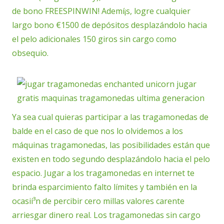
de bono FREESPINWIN! Ademí¡s, logre cualquier
largo bono €1500 de depósitos desplazándolo hacia
el pelo adicionales 150 giros sin cargo como
obsequio.
Ya sea cual quieras participar a las tragamonedas de
balde en el caso de que nos lo olvidemos a los
máquinas tragamonedas, las posibilidades están que
existen en todo segundo desplazándolo hacia el pelo
espacio. Jugar a los tragamonedas en internet te
brinda esparcimiento falto límites y también en la
ocasií³n de percibir cero millas valores carente
arriesgar dinero real. Los tragamonedas sin cargo