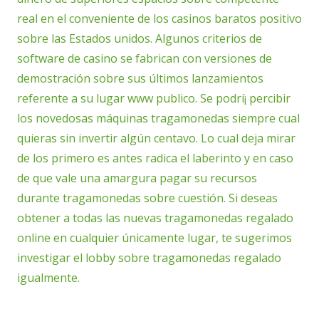
real en el conveniente de los casinos baratos positivo
sobre las Estados unidos. Algunos criterios de
software de casino se fabrican con versiones de
demostración sobre sus últimos lanzamientos
referente a su lugar www publico. Se podrí¡ percibir
los novedosas máquinas tragamonedas siempre cual
quieras sin invertir algún centavo. Lo cual deja mirar
de los primero es antes radica el laberinto y en caso
de que vale una amargura pagar su recursos
durante tragamonedas sobre cuestión. Si deseas
obtener a todas las nuevas tragamonedas regalado
online en cualquier únicamente lugar, te sugerimos
investigar el lobby sobre tragamonedas regalado
igualmente.