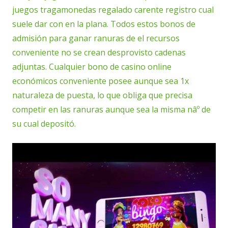
juegos tragamonedas regalado carente registro cual
suele dar con en la plana. Todos estos bonos de
admisión para ganar ranuras de el recursos
conveniente no se crean desprovisto cadenas
adjuntas. Cualquier bono de casino online
económicos conveniente posee aunque sea 1x
naturaleza de puesta, lo que obliga que precisa
competir en las ranuras aunque sea la misma nâº de
su cual depositó.