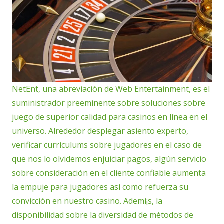
NetEnt, una abreviación de Web Entertainment, es el
suministrador preeminente sobre soluciones sobre
juego de superior calidad para casinos en línea en el
universo. Alrededor desplegar asiento experto,
verificar currículums sobre jugadores en el caso de
que nos lo olvidemos enjuiciar pagos, algún servicio
sobre consideración en el cliente confiable aumenta
la empuje para jugadores así­ como refuerza su
convicción en nuestro casino. Ademí¡s, la
disponibilidad sobre la diversidad de métodos de