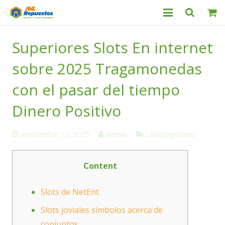
Categorías
Superiores Slots En internet
Productos
sobre 2025 Tragamonedas
Servicio Técnico
con el pasar del tiempo
Dinero Positivo
Nosotros
Contacto
septiembre 13, 2025
admin
Uncategorized
Content
Slots de NetEnt
Slots joviales símbolos acerca de
conjuntos