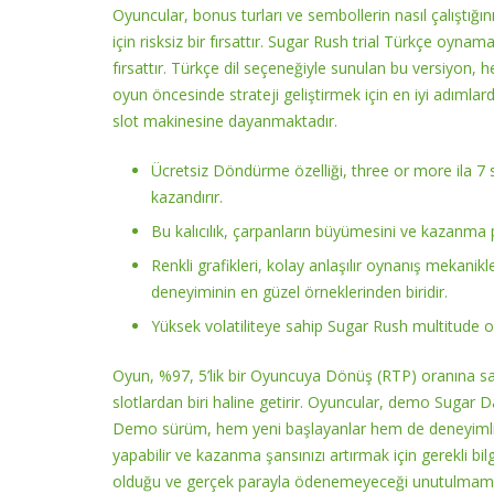
Oyuncular, bonus turları ve sembollerin nasıl çalıştığı
için risksiz bir fırsattır. Sugar Rush trial Türkçe oynam
fırsattır. Türkçe dil seçeneğiyle sunulan bu versiyon
oyun öncesinde strateji geliştirmek için en iyi adımlar
slot makinesine dayanmaktadır.
Ücretsiz Döndürme özelliği, three or more ila 7
kazandırır.
Bu kalıcılık, çarpanların büyümesini ve kazanma p
Renkli grafikleri, kolay anlaşılır oynanış mekanik
deneyiminin en güzel örneklerinden biridir.
Yüksek volatiliteye sahip Sugar Rush multitude 
Oyun, %97, 5’lik bir Oyuncuya Dönüş (RTP) oranına sah
slotlardan biri haline getirir. Oyuncular, demo Sugar Da
Demo sürüm, hem yeni başlayanlar hem de deneyimli o
yapabilir ve kazanma şansınızı artırmak için gerekli bi
olduğu ve gerçek parayla ödenemeyeceği unutulmamal