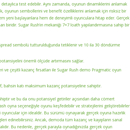
nı detaylıca test edebilir. Aynı zamanda, oyunun dinamiklerini anlamak
ak, oyunun sembollerini ve benefit özelliklerini anlamak için risksiz bir
, hem yeni başlayanlara hem de deneyimli oyunculara hitap eder. Gerçek
dan biridir. Sugar Rush’ın mekaniği 7×7 loath yapılandırmasına sahip bir
 spread sembolü tutturulduğunda tetiklenir ve 10 ila 30 döndürme
otansiyelini önemli ölçüde artırmasını sağlar.
leri ve çeşitli kazanç fırsatları ile Sugar Rush demo Pragmatic oyun
of, bahsin katı maksimum kazanç potansiyeline sahiptir.
iptir ve bu da onu potansiyel getiriler açısından daha cömert
sh oyna seçeneğiyle oyunu keşfedebilir ve stratejilerini geliştirebilirler
yuncular için idealdir. Bu sürümü oynayarak gerçek oyuna hazırlık
lgileri edinebilirsiniz. Ancak, demoda tüm kazanç ve kayıpların sanal
ıdır. Bu nedenle, gerçek parayla oynadığınızda gerçek oyun