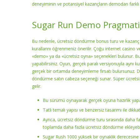
deneyiminin ve potansiyel kazançların demodan farklı
Sugar Run Demo Pragmatic
Bu nedenle, ücretsiz döndürme bonus turu ve kazanç f
kurallarını öğrenmeniz önerilir. Çoğu internet casin
«demo» ya da «ücretsiz oyna» seçenekleri bulunur. Bu
yapabilirsiniz. Oyun, gerçek paralı versiyonuyla aynı k
gerçek bir ortamda deneyimleme fırsatı bulursunuz. Do
döndürme satın cabeza seçeneği sunar. Süper ücretsi
gelir.
Bu sürümü oynayarak gerçek oyuna hazırlık yapabili
Tatlı temalı yapısı ve benzersiz tasarımı ile di
Ayrıca, ücretsiz döndürme turu sırasında daha fa
toplamda daha fazla ücretsiz döndürme ekleyebil
Sugar Rush 1000 yüksek bir oynaklık derecesine sa