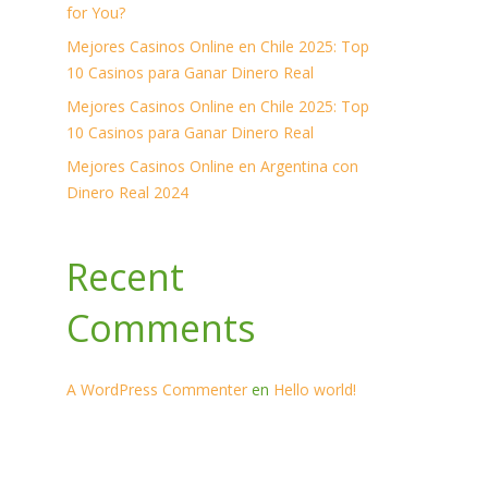
for You?
Mejores Casinos Online en Chile 2025: Top
10 Casinos para Ganar Dinero Real
Mejores Casinos Online en Chile 2025: Top
10 Casinos para Ganar Dinero Real
Mejores Casinos Online en Argentina con
Dinero Real 2024
Recent
Comments
A WordPress Commenter
en
Hello world!