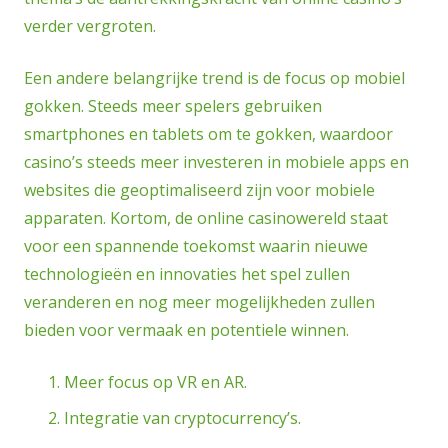
verder vergroten.
Een andere belangrijke trend is de focus op mobiel
gokken. Steeds meer spelers gebruiken
smartphones en tablets om te gokken, waardoor
casino’s steeds meer investeren in mobiele apps en
websites die geoptimaliseerd zijn voor mobiele
apparaten. Kortom, de online casinowereld staat
voor een spannende toekomst waarin nieuwe
technologieën en innovaties het spel zullen
veranderen en nog meer mogelijkheden zullen
bieden voor vermaak en potentiele winnen.
Meer focus op VR en AR.
Integratie van cryptocurrency’s.