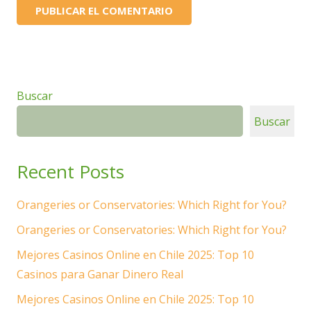
Buscar
Buscar
Recent Posts
Orangeries or Conservatories: Which Right for You?
Orangeries or Conservatories: Which Right for You?
Mejores Casinos Online en Chile 2025: Top 10
Casinos para Ganar Dinero Real
Mejores Casinos Online en Chile 2025: Top 10