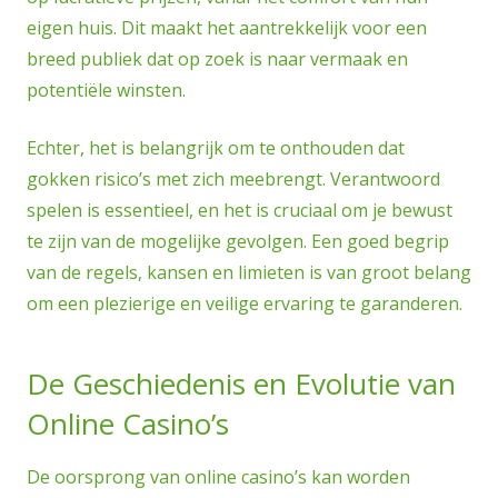
eigen huis. Dit maakt het aantrekkelijk voor een
breed publiek dat op zoek is naar vermaak en
potentiële winsten.
Echter, het is belangrijk om te onthouden dat
gokken risico’s met zich meebrengt. Verantwoord
spelen is essentieel, en het is cruciaal om je bewust
te zijn van de mogelijke gevolgen. Een goed begrip
van de regels, kansen en limieten is van groot belang
om een plezierige en veilige ervaring te garanderen.
De Geschiedenis en Evolutie van
Online Casino’s
De oorsprong van online casino’s kan worden