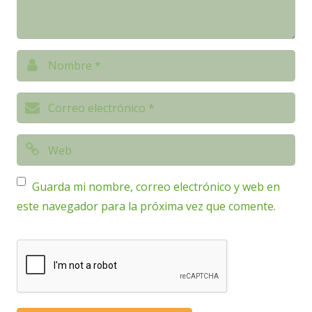
Guarda mi nombre, correo electrónico y web en
este navegador para la próxima vez que comente.