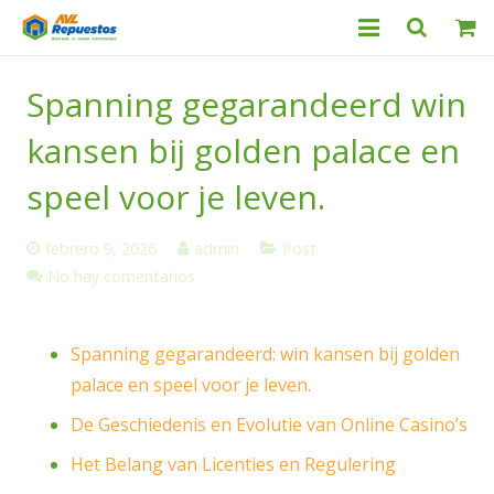
Categorías
Spanning gegarandeerd win
Productos
kansen bij golden palace en
Servicio Técnico
speel voor je leven.
Nosotros
febrero 9, 2026
admin
Post
No hay comentarios
Contacto
Spanning gegarandeerd: win kansen bij golden
palace en speel voor je leven.
De Geschiedenis en Evolutie van Online Casino’s
Het Belang van Licenties en Regulering