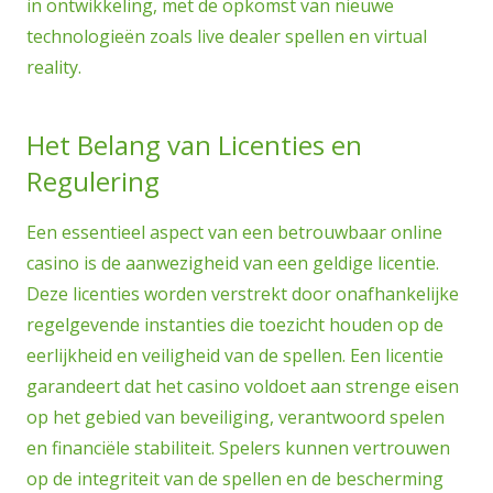
in ontwikkeling, met de opkomst van nieuwe
technologieën zoals live dealer spellen en virtual
reality.
Het Belang van Licenties en
Regulering
Een essentieel aspect van een betrouwbaar online
casino is de aanwezigheid van een geldige licentie.
Deze licenties worden verstrekt door onafhankelijke
regelgevende instanties die toezicht houden op de
eerlijkheid en veiligheid van de spellen. Een licentie
garandeert dat het casino voldoet aan strenge eisen
op het gebied van beveiliging, verantwoord spelen
en financiële stabiliteit. Spelers kunnen vertrouwen
op de integriteit van de spellen en de bescherming