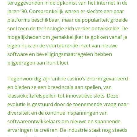
teruggevonden in de opkomst van het internet in de
jaren ’90. Oorspronkelijk waren er slechts een paar
platforms beschikbaar, maar de populariteit groeide
snel toen de technologie zich verder ontwikkelde. De
mogelijkheden om gemakkelijker te gokken vanaf je
eigen huis en de voortdurende inzet van nieuwe
software en beveiligingsmaatregelen hebben
bijgedragen aan hun bloei.
Tegenwoordig zijn online casino’s enorm gevarieerd
en bieden ze een breed scala aan spellen, van
klassieke tafelspellen tot innovatieve slots. Deze
evolutie is gestuurd door de toenemende vraag naar
diversiteit en de continue inspanningen van
softwareontwikkelaars om nieuwe en spannende
ervaringen te creëren. De industrie staat nog steeds