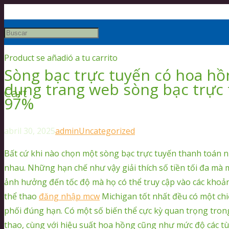
Product
se añadió a tu carrito
Sòng bạc trực tuyến có hoa hồ
dụng trang web sòng bạc trực 
Cart
97%
abril 30, 2025
admin
Uncategorized
Bất cứ khi nào chọn một sòng bạc trực tuyến thanh toán nh
nhau. Những hạn chế như vậy giải thích số tiền tối đa mà m
ảnh hưởng đến tốc độ mà họ có thể truy cập vào các khoản
thể thao
đăng nhập mcw
Michigan tốt nhất đều có một ch
phối đúng hạn.
Có một số biến thể cực kỳ quan trọng trong
thao, cùng với hiệu suất hoa hồng cũng như mức độ các tù