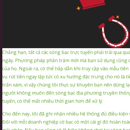
Chẳng hạn, tất cả các sòng bạc trực tuyến phải trải qua q
ngày. Phương pháp phần trăm mới mà bạn sử dụng cũng có tá
của họ. Ngoài ra, có thể hấp dẫn khi truy cập vào mẫu tiền
vụ rút tiền ngay lập tức có xu hướng đặc trưng cho nó là ti
trấn xám, vì vậy chúng tôi thực sự khuyên bạn nên dừng l
người không muốn đến sòng bạc địa phương truyền thống,
tuyến, có thể mất nhiều thời gian hơn để xử lý.
Cho đến nay, tôi đã ghi nhận nhiều hệ thống đủ điều kiện 
Đối với mỗi doanh nghiệp cờ bạc có một cái gì đó hoàn toàn