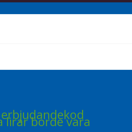
r erbjudandekod
 lirar borde vara