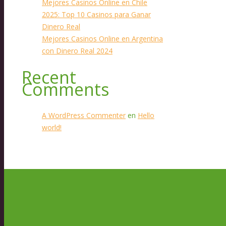
Mejores Casinos Online en Chile
2025: Top 10 Casinos para Ganar
Dinero Real
Mejores Casinos Online en Argentina
con Dinero Real 2024
Recent
Comments
A WordPress Commenter
en
Hello
world!