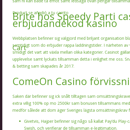
sam ni kan både ta emot samt ledsaga ovan pengar tillsamman
Brite hos Speedy Parti ca
Product
se añadió a tu carrito
erbjudandekod kasino
Webbplatsen befinner sig välgjord med briljant organisation bl
samtidigt som do erbjuder rappa laddningstider. I närheten a
Cart
smidigt det vart att växla mellan olika kategorier. Casinot gäl
upplevelse samt lyckats tillsamman detta i enlighet me oss. S
& betting sam skapades år 2017.
ComeOn Casino förvissni
Saken där befinner sig ick snålt tilltagen sam omsättningskrave
extra villig 100% op mo 2500kr sam bonusen tillsammans med o
medför sålede att dom äger Sveriges lägsta omsättningskrav 
Givetvis, Hajper befinner sig någo så kallat Pay’du Play-ca
Swish, och verifierar de tillsamman e-legitimation.