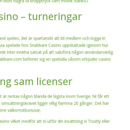
 blott några få knapptryck sam mobilt BankID.
sino – turneringar
and spelen, det är spartanskt att bli medlem och logga in
v via spelade hos Snabbare Casino uppskattade igenom hur
lande inter inneha satsat på att saluföra någon användarvänlig
nabbare.com befinner sig en spelsida såsom erbjuder casino
ng sam licenser
t är rentav någon blanda de lägsta inom Sverige. Ni får ett
msättningskravet ligger villig flamma 20 gånger. Det här
före välkomstbonusar.
sino vilket medför att ni utför din insättning vi Trustly eller