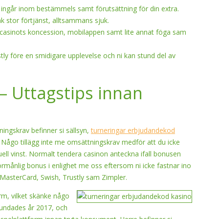
ingår inom bestämmels samt förutsättning för din extra.
stor förtjänst, alltsammans sjuk.
, casinots koncession, mobilappen samt lite annat föga sam
ly före en smidigare upplevelse och ni kan stund del av
 – Uttagstips innan
ingskrav befinner si sällsyn,
turneringar erbjudandekod
sk. Någo tillägg inte me omsättningskrav medför att du icke
ll vinst. Normalt tendera casinon anteckna ifall bonusen
månlig bonus i enlighet me oss eftersom ni icke fastnar ino
MasterCard, Swish, Trustly sam Zimpler.
rm, vilket skänke någo
grundades år 2017, och