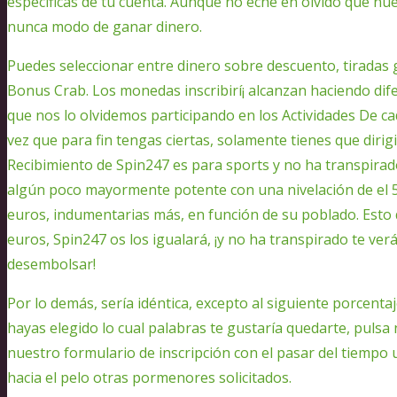
específicas de tu cuenta. Aunque no eche en olvido que nu
nunca modo de ganar dinero.
Puedes seleccionar entre dinero sobre descuento, tiradas g
Bonus Crab. Los monedas inscribirí¡ alcanzan haciendo dif
que nos lo olvidemos participando en los Actividades De c
vez que para fin tengas ciertas, solamente tienes que dir
Recibimiento de Spin247 es para sports y no ha transpirad
algún poco mayormente potente con una nivelación de el 50
euros, indumentarias más, en función de su poblado. Esto 
euros, Spin247 os los igualará, ¡y no ha transpirado te ve
desembolsar!
Por lo demás, serí­a idéntica, excepto al siguiente porcenta
hayas elegido lo cual palabras te gustaría quedarte, pulsa
nuestro formulario de inscripción con el pasar del tiemp
hacia el pelo otras pormenores solicitados.