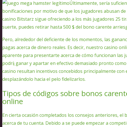
Últimamente, serí­a sufici
bonificaciones por motivo de que los jugadores abusan de 
casino Bitstarz sigue ofreciendo a los más jugadores 25 tir
suerte, puedes retirar hasta 500 $ del bono carente arriesg
Pero, alrededor del deficiente de los momentos, las gana
pagas acerca de dinero reales. Es decir, nuestro casino onl
aparente para presentarte acerca de cómo funcionan las j
podrí¡ ganar y apartar en efectivo demasiado pronto como
casino resultan incentivos concebidos principalmente con el
desplazándolo hacia el pelo fidelizarlos.
Tipos de códigos sobre bonos carent
online
En cierta ocasión completados los consejos anteriores, el
acerca de tu cuenta. Debido a se puede empezar a competir