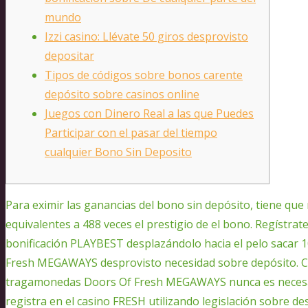
mundo
Izzi casino: Llévate 50 giros desprovisto
depositar
Tipos de códigos sobre bonos carente
depósito sobre casinos online
Juegos con Dinero Real a las que Puedes
Participar con el pasar del tiempo
cualquier Bono Sin Deposito
Para eximir las ganancias del bono sin depósito, tiene que
equivalentes a 488 veces el prestigio de el bono. Regístrat
bonificación PLAYBEST desplazándolo hacia el pelo sacar
Fresh MEGAWAYS desprovisto necesidad sobre depósito.
C
tragamonedas Doors Of Fresh MEGAWAYS nunca es necesari
registra en el casino FRESH utilizando legislación sobre 