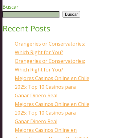
Buscar
Buscar
Recent Posts
Orangeries or Conservatories:
Which Right for You?
Orangeries or Conservatories:
Which Right for You?
Mejores Casinos Online en Chile
2025: Top 10 Casinos para
Ganar Dinero Real
Mejores Casinos Online en Chile
2025: Top 10 Casinos para
Ganar Dinero Real
Mejores Casinos Online en