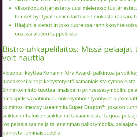
Viikonlopuksi järjestetty uusi mielenosoitus järjestett
Ihmiset hyötyvät uusien laitteiden niukasta raakanah
Hääjuhlia vietettiin joko tuoreissa rannikkoyhteisöi
uusissa alueen kappeleissa.
Bistro-uhkapelilaitos: Missä pelaajat 
voit nauttia
Videopeli käyttää Konamin Xtra Award -palkintoa ja voit kä
luodaksesi pinoja kehystetyistä samanlaisista symboleista 
Shine-toiminto tuottaa ilmaispelin prinsessasymbolin, pelaa
Ilmaispelissä pähkinäaurinkosymbolit työntyvät automaattis
toiminto ilmestyy useammin. Super Dragon™, joka on tu
seikkailunhaluisen seikkailun takaamisesta, tarjoaa pelaajil
Jos pelaaja saa neljä tai enemmän pallosymbolia, pelaajat
pankista -ominaisuudella.