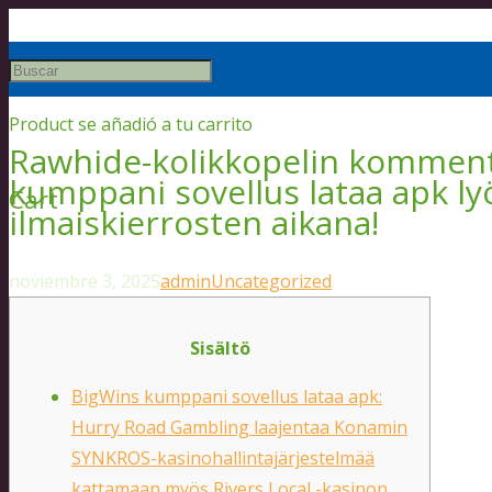
Product
se añadió a tu carrito
Rawhide-kolikkopelin komment
kumppani sovellus lataa apk ly
Cart
ilmaiskierrosten aikana!
noviembre 3, 2025
admin
Uncategorized
Sisältö
BigWins kumppani sovellus lataa apk:
Hurry Road Gambling laajentaa Konamin
SYNKROS-kasinohallintajärjestelmää
kattamaan myös Rivers Local -kasinon