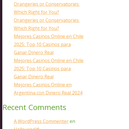
Orangeries or Conservatories:
Which Right for You?
Orangeries or Conservatories:
Which Right for You?
Mejores Casinos Online en Chile
2025: Top 10 Casinos para
Ganar Dinero Real
Mejores Casinos Online en Chile
2025: Top 10 Casinos para
Ganar Dinero Real
Mejores Casinos Online en
Argentina con Dinero Real 2024
Recent Comments
A WordPress Commenter
en