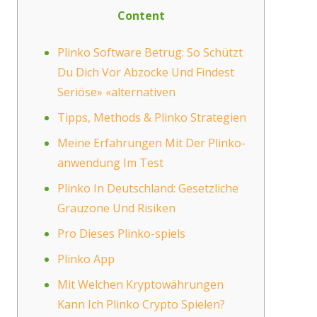
Content
Plinko Software Betrug: So Schützt
Du Dich Vor Abzocke Und Findest
Seriöse» «alternativen
Tipps, Methods & Plinko Strategien
Meine Erfahrungen Mit Der Plinko-
anwendung Im Test
Plinko In Deutschland: Gesetzliche
Grauzone Und Risiken
Pro Dieses Plinko-spiels
Plinko App
Mit Welchen Kryptowährungen
Kann Ich Plinko Crypto Spielen?