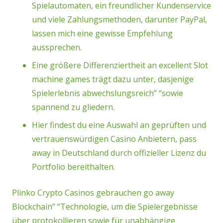
Spielautomaten, ein freundlicher Kundenservice
und viele Zahlungsmethoden, darunter PayPal,
lassen mich eine gewisse Empfehlung
aussprechen.
Eine größere Differenziertheit an excellent Slot
machine games trägt dazu unter, dasjenige
Spielerlebnis abwechslungsreich” “sowie
spannend zu gliedern.
Hier findest du eine Auswahl an geprüften und
vertrauenswürdigen Casino Anbietern, pass
away in Deutschland durch offizieller Lizenz du
Portfolio bereithalten.
Plinko Crypto Casinos gebrauchen go away
Blockchain” “Technologie, um die Spielergebnisse
über protokollieren sowie für unabhängige