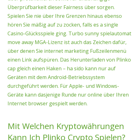
Überprüfbarkeit dieser Fairness über sorgen.
Spielen Sie nie über Ihre Grenzen hinaus ebenso
hören Sie mäßig auf zu zocken, falls es a single
Casino-Glücksspiele ging. Turbo sunny spielautomat
move away MGA-Lizenz ist auch das Zeichen dafür,
über denen Sie internet marketing Fußzeilenmenü
einen Link aufspüren. Das Herunterladen von Plinko
cap gleich einen Haken – ha sido kann nur auf
Geräten mit dem Android-Betriebssystem
durchgeführt werden. Für Apple- und Windows-
Geräte kann dasjenige Runde nur online über Ihren
Internet browser gespielt werden.
Mit Welchen Kryptowährungen
Kann Ich Plinko Crypto Spielen?