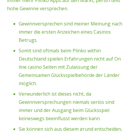
immer mehr Plinko Apps auf den Markt, perish teils
hohe Gewinne versprechen.
Gewinnversprechen sind meiner Meinung nach
immer die ersten Anzeichen eines Casinos
Betrugs.
Somit sind oftmals beim Plinko within
Deutschland spielen Erfahrungen nicht auf On
line casino Seiten mit Zulassung der
Gemeinsamen Glücksspielbehörde der Länder
möglich.
Verwunderlich ist dieses nicht, da
Gewinnversprechungen niemals seriös sind
immer und der Ausgang beim Glücksspiel
keineswegs beeinflusst werden kann.
Sie können sich aus diesem grund entscheiden,