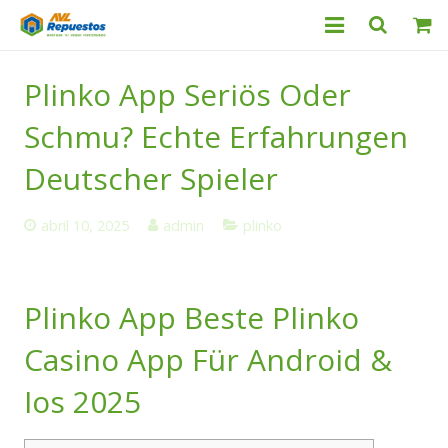
Categorías
Plinko App Seriös Oder
Productos
Schmu? Echte Erfahrungen
Servicio Técnico
Deutscher Spieler
Nosotros
abril 10, 2025
admin
plinko
Contacto
Plinko App Beste Plinko
Casino App Für Android &
Ios 2025