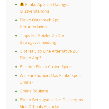
Plinko App: Ein Häufiges
Missverständnis
Plinko Österreich App
Herunterladen
Tipps Für Spieler Zu Der
Betrugsvermeidung
Gibt Ha Sido Eine Alternative Zur
Plinko App?
Beliebte Plinko Casino Spiele
Wie Funktioniert Das Plinko Sport
Online?
Online Roulette
Plinko Betrugsmasche: Diese Apps
Sind Oftmals Abzocke