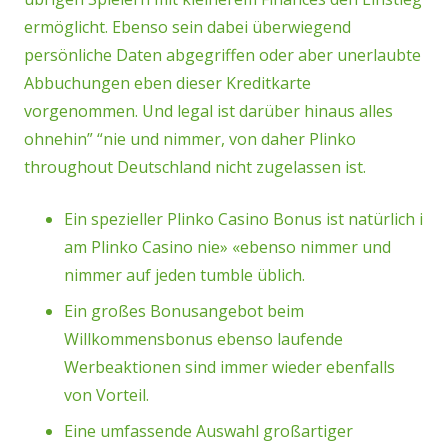
ermöglicht. Ebenso sein dabei überwiegend
persönliche Daten abgegriffen oder aber unerlaubte
Abbuchungen eben dieser Kreditkarte
vorgenommen. Und legal ist darüber hinaus alles
ohnehin” “nie und nimmer, von daher Plinko
throughout Deutschland nicht zugelassen ist.
Ein spezieller Plinko Casino Bonus ist natürlich i
am Plinko Casino nie» «ebenso nimmer und
nimmer auf jeden tumble üblich.
Ein großes Bonusangebot beim
Willkommensbonus ebenso laufende
Werbeaktionen sind immer wieder ebenfalls
von Vorteil.
Eine umfassende Auswahl großartiger